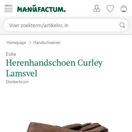
Passer au contenu
Account
Kijklijst
€ 0
Homepage
Handschoenen
Eska
Herenhandschoen Curley
Lamsvel
Donkerbruin