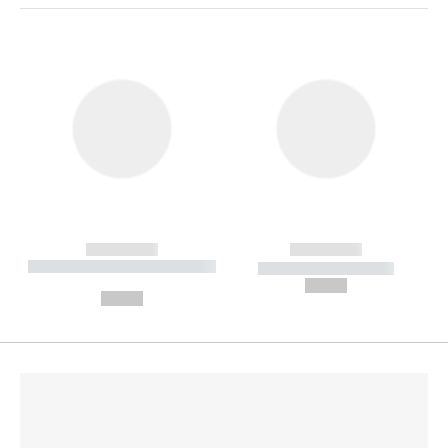
------------
------------
----------- ----------- --------
----------- -----------
---
--,-- €
--,-- €