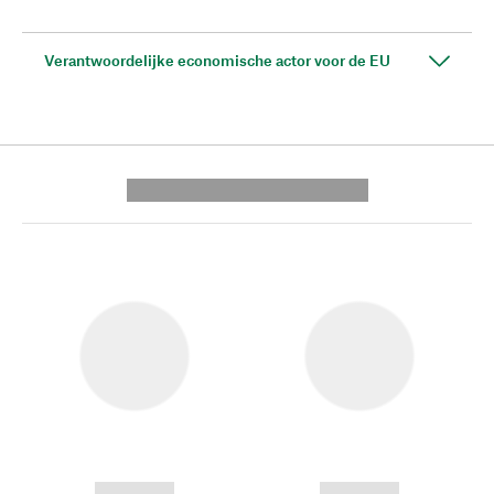
Verantwoordelijke economische actor voor de EU
---------- --------------
------------
------------