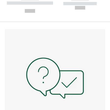
----------- ----------- --------
----------- -----------
---
--,-- €
--,-- €