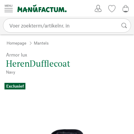
Passer au contenu
Account
Kijklijst
€ 0
Homepage
Mantels
Armor lux
HerenDufflecoat
Navy
Exclusief