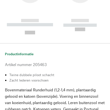
------------
------------
----------- ----------- --------
----------- -----------
---
--,-- €
--,-- €
Productinformatie
Artikel nummer
205463
Twine dubbele piloot schacht
Zacht lederen voorschoen
Bovenmateriaal Runderhuid (1,2-1,4 mm), plantaardig
gelooid en katoen (bovenzijde). Voering en binnenzool
van koeienhuid, plantaardig gelooid. Leren buitenzool met
rubberen patch. Katoenen veters. Gemaakt in Portugal.