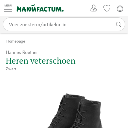
Passer au contenu
Account
Kijklijst
€ 0
Homepage
Hannes Roether
Heren veterschoen
Zwart