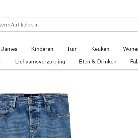
Dames
Kinderen
Tuin
Keuken
Wone
n
Lichaamsverzorging
Eten & Drinken
Fab