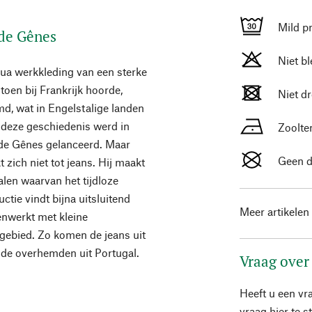
Mild p
de Gênes
Niet b
ua werkkleding van een sterke
oen bij Frankrijk hoorde,
Niet d
d, wat in Engelstalige landen
 deze geschiedenis werd in
Zoolte
 de Gênes gelanceerd. Maar
Geen d
 zich niet tot jeans. Hij maakt
alen waarvan het tijdloze
ctie vindt bijna uitsluitend
Meer artikelen
enwerkt met kleine
n gebied. Zo komen de jeans uit
 de overhemden uit Portugal.
Vraag over
Heeft u een vr
vraag hier te 