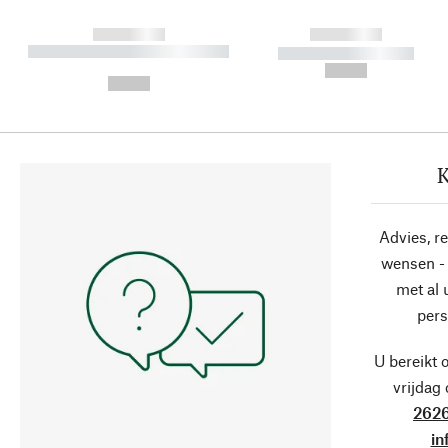
------------
------------
----------- ----------- ----------
----------- -----------
-
--,-- €
--,-- €
K
Advies, r
wensen - 
met al
pers
U bereikt 
vrijdag
2626
in