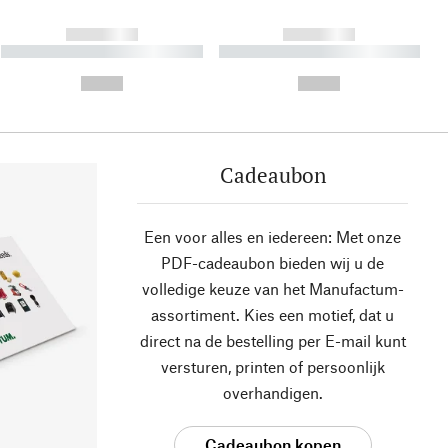
------------
------------
----------- ----------- ----------
----------- ----------- ----------
- -----------
-
--,-- €
--,-- €
Cadeaubon
Een voor alles en iedereen: Met onze
PDF-cadeaubon bieden wij u de
volledige keuze van het Manufactum-
assortiment. Kies een motief, dat u
direct na de bestelling per E-mail kunt
versturen, printen of persoonlijk
overhandigen.
Cadeaubon kopen