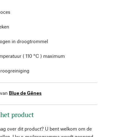
roces
leken
rogen in droogtrommel
mperatuur ( 110 °C ) maximum
roogreiniging
 van
Blue de Gênes
 het product
aag over dit product? U bent welkom om de
stellen. Uw e-mailprogramma wordt geopend.