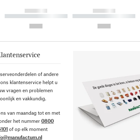
------------
------------
----------- ----------- ----------
----------- ----------- ----------
-
-
--,-- €
--,-- €
lantenservice
eserveonderdelen of andere
ons klantenservice helpt u
 uw vragen en problemen
oonlijk en vakkundig.
ons van maandag tot en met
 onder het nummer
0800
101
of op elk moment
fo@manufactum.nl