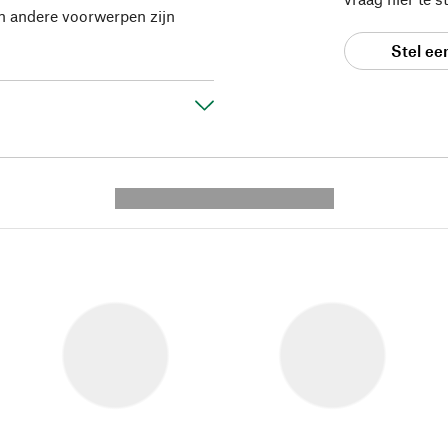
en andere voorwerpen zijn
Stel ee
---------- --------------