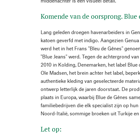
middenachter is een visueel detail.
Komende van de oorsprong. Blue 
Lang geleden droegen havenarbeiders in Gen
katoen geverfd met indigo. Aangezien Genua t
werd het in het Frans "Bleu de Gênes" genoem
"Blue Jeans" werd. Tegen de achtergrond van
2010 in Kolding, Denemarken, het label Blue
Ole Madsen, het brein achter het label, beperkt
authentieke kleding van geselecteerde materi
ontwerp letterlijk de jaren doorstaat. De produ
plaats in Europa, waarbij Blue de Gênes sam
familiebedrijven die elk specialist zijn op hu
Noord-Italië, sommige broeken uit Turkije en
Let op: