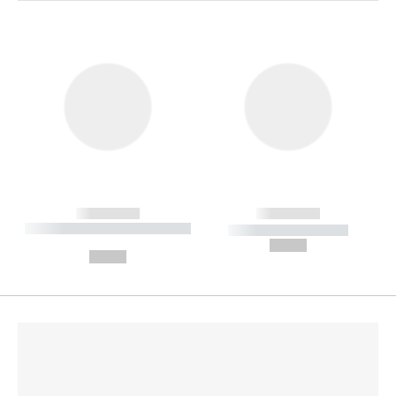
------------
------------
----------- ----------- --------
----------- -----------
---
--,-- €
--,-- €