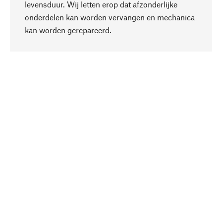
levensduur. Wij letten erop dat afzonderlijke
onderdelen kan worden vervangen en mechanica
Naar boven
kan worden gerepareerd.
Bewust
Bij onze productkeuze staat de duurzaamheid
centraal. Wij kiezen voor natuurlijke
bestanddelen en materialen, die kunnen worden
verzorgd, evenals op een efficiënt gebruik van
hulpbronnen en sociaal aanvaardbare productie.
Geselecteerd