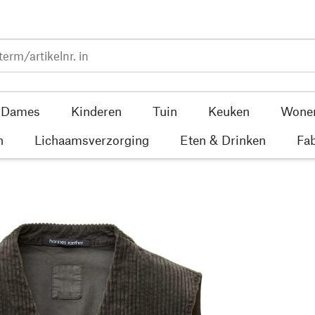
Dames
Kinderen
Tuin
Keuken
Wone
n
Lichaamsverzorging
Eten & Drinken
Fab