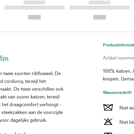
------------
------------
----------- ----------- ----------
----------- ----------- ----------
-
-
--,-- €
--,-- €
Productinformat
ijn
Artikel numme
100% katoen. A
n twee soorten ribfluweel: De
knopen. Gemaak
d corduroy, terwijl het
aakt. De twee verschillen ook
Wasvoorschrift
kt van zuiver katoen, terwijl
t het draagcomfort verhoogt -
Niet w
ee steekzakken aan de voorzijde
oor dagelijks gebruik.
Niet b