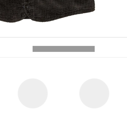
---------- --------------