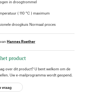
rogen in droogtrommel
mperatuur ( 110 °C ) maximum
sionele droogkuis Normaal proces
 van
Hannes Roether
 het product
aag over dit product? U bent welkom om de
stellen. Uw e-mailprogramma wordt geopend.
n vraag