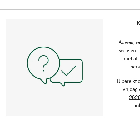
K
Advies, r
wensen - 
met al
pers
U bereikt 
vrijdag
2626
in