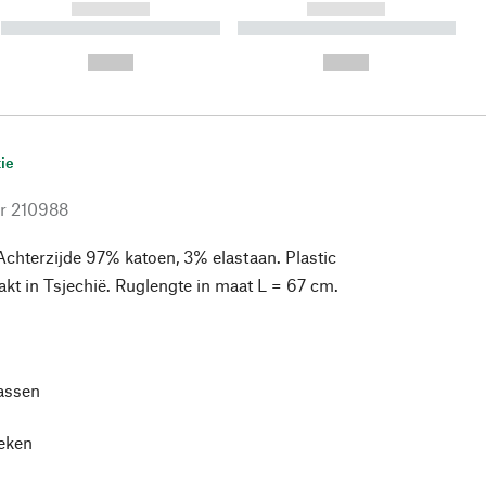
------------
------------
----------- ----------- ----------
----------- ----------- ----------
- -----------
-
--,-- €
--,-- €
ie
r
210988
chterzijde 97% katoen, 3% elastaan. Plastic
t in Tsjechië. Ruglengte in maat L = 67 cm.
assen
leken