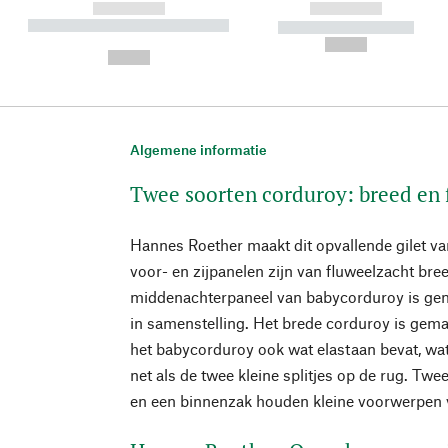
------------
------------
----------- ----------- ----------
----------- -----------
-
--,-- €
--,-- €
Algemene informatie
Twee soorten corduroy: breed en f
Hannes Roether maakt dit opvallende gilet va
voor- en zijpanelen zijn van fluweelzacht bree
middenachterpaneel van babycorduroy is gem
in samenstelling. Het brede corduroy is gemaa
het babycorduroy ook wat elastaan bevat, wa
net als de twee kleine splitjes op de rug. Tw
en een binnenzak houden kleine voorwerpen v