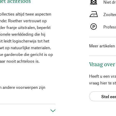
et achteloos
Niet d
llecties altijd twee aspecten
Zoolte
ende: Roether vertrouwt op
Profes
er franje uitstralen, beperkt
tionele werkkleding die hij
t leidt logischerwijs tot het
Meer artikelen
wt op natuurlijke materialen.
kse garderobe die gericht is op
aar nooit achteloos is.
Vraag over
Heeft u een vr
vraag hier te 
en andere voorwerpen zijn
Stel ee