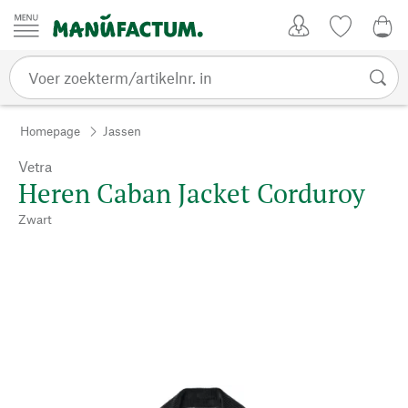
Passer au contenu
Account
Kijklijst
€ 0
Homepage
Jassen
Vetra
Heren Caban Jacket Corduroy
Zwart