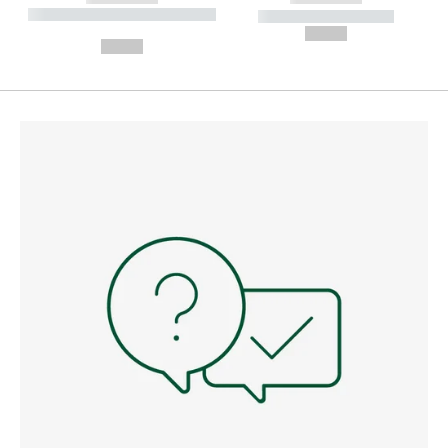
----------- ----------- --------
----------- -----------
---
--,-- €
--,-- €