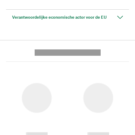
Verantwoordelijke economische actor voor de EU
---------- --------------
------------
------------