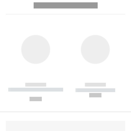
---------- --------------
------------
------------
----------- ----------- --------
----------- -----------
---
--,-- €
--,-- €