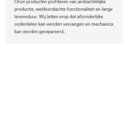
Onze producten profiteren van ambachtelijke
productie, weldoordachte functionaliteit en lange
levensduur. Wij letten erop dat afzonderlijke
onderdelen kan worden vervangen en mechanica
Naar boven
kan worden gerepareerd.
Bewust
Bij onze productkeuze staat de duurzaamheid
centraal. Wij kiezen voor natuurlijke
bestanddelen en materialen, die kunnen worden
verzorgd, evenals op een efficiënt gebruik van
hulpbronnen en sociaal aanvaardbare productie.