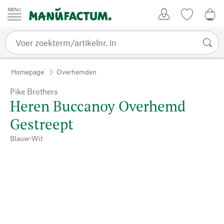
Passer au contenu
Account
Kijklijst
€ 0
Homepage
Overhemden
Pike Brothers
Heren Buccanoy Overhemd
Gestreept
Blauw-Wit