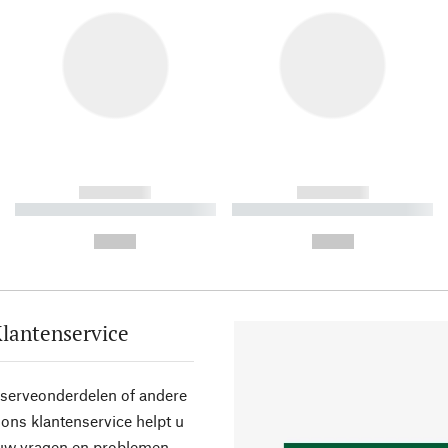
------------
------------
----------- ----------- ----------
----------- ----------- ----------
-
-
--,-- €
--,-- €
lantenservice
eserveonderdelen of andere
ons klantenservice helpt u
 uw vragen en problemen