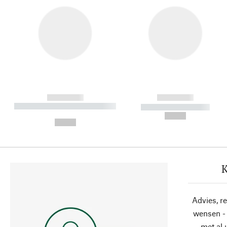
------------
------------
----------- ----------- ----------
----------- -----------
-
--,-- €
--,-- €
K
Advies, r
wensen - 
met al