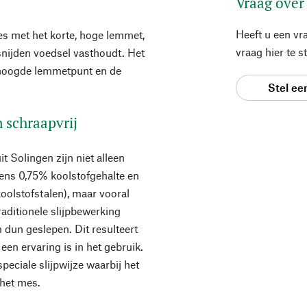
Vraag over
Heeft u een vr
es met het korte, hoge lemmet,
vraag hier te 
 snijden voedsel vasthoudt. Het
erhoogde lemmetpunt en de
Stel ee
n schraapvrij
Solingen zijn niet alleen
ens 0,75% koolstofgehalte en
olstofstalen), maar vooral
aditionele slijpbewerking
un geslepen. Dit resulteert
en ervaring is in het gebruik.
speciale slijpwijze waarbij het
 het mes.