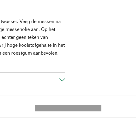
aatwasser. Veeg de messen na
tje messenolie aan. Op het
s echter geen teken van
 vrij hoge koolstofgehalte in het
van een roestgum aanbevolen.
---------- --------------