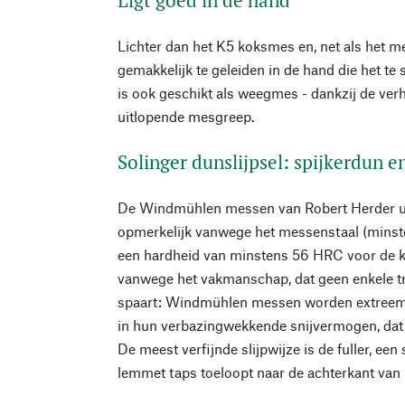
Lichter dan het K5 koksmes en, net als het m
gemakkelijk te geleiden in de hand die het te
is ook geschikt als weegmes - dankzij de v
uitlopende mesgreep.
Solinger dunslijpsel: spijkerdun e
De Windmühlen messen van Robert Herder uit 
opmerkelijk vanwege het messenstaal (minst
een hardheid van minstens 56 HRC voor de ko
vanwege het vakmanschap, dat geen enkele tr
spaart: Windmühlen messen worden extreem d
in hun verbazingwekkende snijvermogen, dat e
De meest verfijnde slijpwijze is de fuller, een 
lemmet taps toeloopt naar de achterkant van