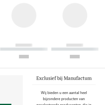
------------
------------
----------- ----------- ----------
----------- ----------- ----------
- -----------
-
--,-- €
--,-- €
Exclusief bij Manufactum
Wij bieden u een aantal heel
bijzondere producten van
geselecteerde producenten, die in