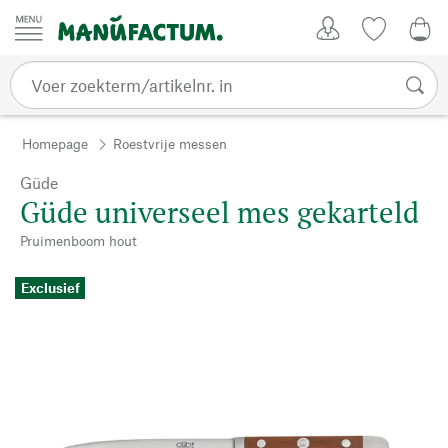
Passer au contenu
Account
Kijklijst
€ 0
Homepage
Roestvrije messen
Güde
Güde universeel mes gekarteld
Pruimenboom hout
Exclusief