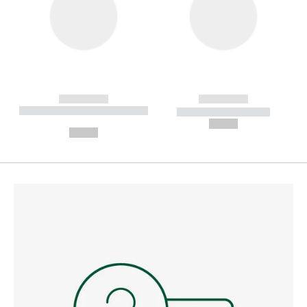
------------
------------
----------- ----------- --------
----------- -----------
---
--,-- €
--,-- €