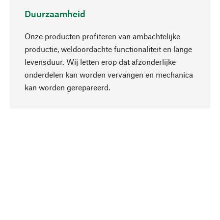
Duurzaamheid
Onze producten profiteren van ambachtelijke
productie, weldoordachte functionaliteit en lange
levensduur. Wij letten erop dat afzonderlijke
onderdelen kan worden vervangen en mechanica
Naar boven
kan worden gerepareerd.
Bewust
Bij onze productkeuze staat de duurzaamheid
centraal. Wij kiezen voor natuurlijke
bestanddelen en materialen, die kunnen worden
verzorgd, evenals op een efficiënt gebruik van
hulpbronnen en sociaal aanvaardbare productie.