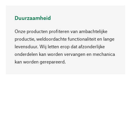
Duurzaamheid
Onze producten profiteren van ambachtelijke
productie, weldoordachte functionaliteit en lange
levensduur. Wij letten erop dat afzonderlijke
onderdelen kan worden vervangen en mechanica
Naar boven
kan worden gerepareerd.
Bewust
Bij onze productkeuze staat de duurzaamheid
centraal. Wij kiezen voor natuurlijke
bestanddelen en materialen, die kunnen worden
verzorgd, evenals op een efficiënt gebruik van