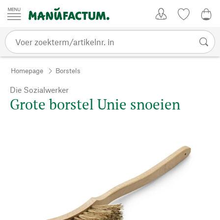
Passer au contenu
Account
Kijklijst
€ 0
Homepage
Borstels
Die Sozialwerker
Grote borstel Unie snoeien