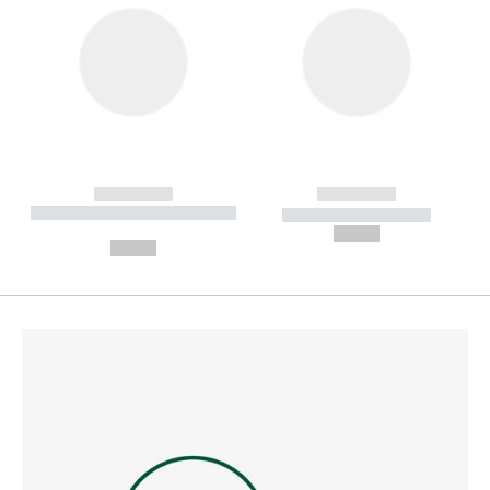
------------
------------
----------- ----------- --------
----------- -----------
---
--,-- €
--,-- €