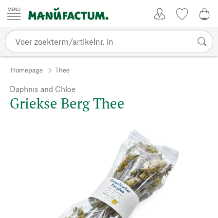
Passer au contenu
Account
Kijklijst
€ 0
Homepage
Thee
Daphnis and Chloe
Griekse Berg Thee