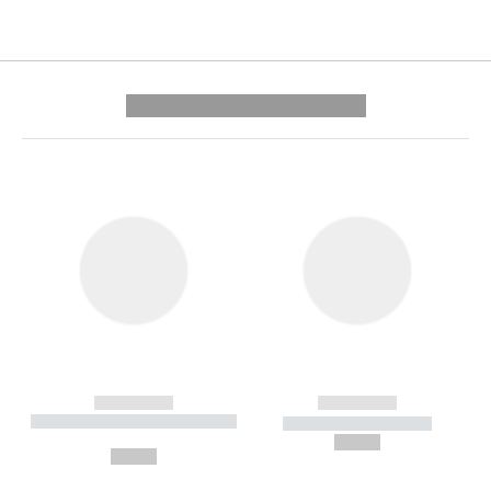
---------- --------------
------------
------------
----------- ----------- --------
----------- -----------
---
--,-- €
--,-- €