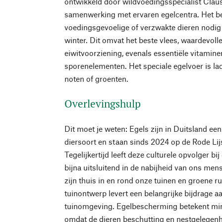
ontwikkeld door wildvoedingsspecialist Claus 
samenwerking met ervaren egelcentra. Het be
voedingsgevoelige of verzwakte dieren nodi
winter. Dit omvat het beste vlees, waardevolle
eiwitvoorziening, evenals essentiële vitamine
sporenelementen. Het speciale egelvoer is la
noten of groenten.
Overlevingshulp
Dit moet je weten: Egels zijn in Duitsland ee
diersoort en staan sinds 2024 op de Rode Lij
Tegelijkertijd leeft deze culturele opvolger bi
bijna uitsluitend in de nabijheid van ons men
zijn thuis in en rond onze tuinen en groene r
tuinontwerp levert een belangrijke bijdrage a
tuinomgeving. Egelbescherming betekent mi
omdat de dieren beschutting en nestgelegenh