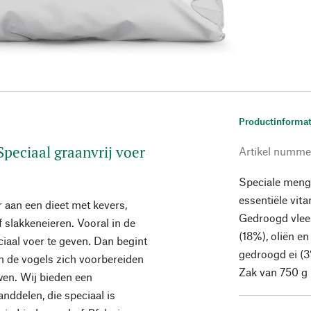
Productinformat
peciaal graanvrij voer
Artikel numme
Speciale menge
essentiële vit
 aan een dieet met kevers,
Gedroogd vlees
 slakkeneieren. Vooral in de
(18%), oliën e
ciaal voer te geven. Dan begint
gedroogd ei (3
in de vogels zich voorbereiden
Zak van 750 g
wen. Wij bieden een
nddelen, die speciaal is