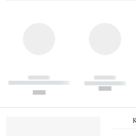
------------
------------
----------- ----------- ----------
----------- -----------
-
--,-- €
--,-- €
K