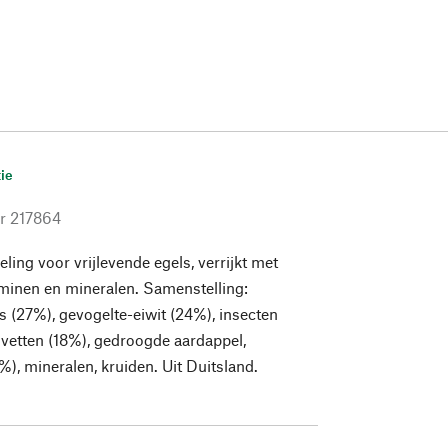
ie
r
217864
ling voor vrijlevende egels, verrijkt met
aminen en mineralen. Samenstelling:
 (27%), gevogelte-eiwit (24%), insecten
n vetten (18%), gedroogde aardappel,
%), mineralen, kruiden. Uit Duitsland.