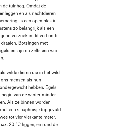
an de tuinheg. Omdat de
openleggen en als nachtdieren
hemering, is een open plek in
stens zo belangrijk als een
gend verzoek in dit verband:
et draaien. Botsingen met
els en zijn nu zelfs een van
en.
ls wilde dieren die in het wild
an ons mensen als hun
r ondergewicht hebben. Egels
t begin van de winter minder
ren. Als ze binnen worden
 met een slaaphuisje (opgevuld
ee tot vier vierkante meter.
ax. 20 °C liggen, en rond de