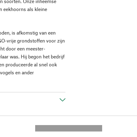
an soorten. Onze inheemse
en eekhoorns als kleine
oden, is afkomstig van een
GGO-vrije grondstoffen voor zijn
icht door een meester-
gelaar was. Hij begon het bedrijf
en produceerde al snel ook
vogels en ander
---------- --------------