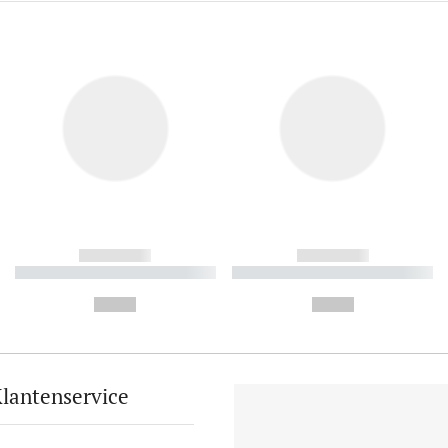
------------
------------
----------- ----------- ----------
----------- ----------- ----------
-
-
--,-- €
--,-- €
lantenservice