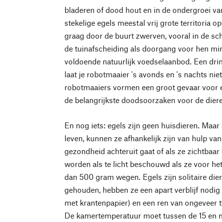
bladeren of dood hout en in de ondergroei v
stekelige egels meestal vrij grote territoria 
graag door de buurt zwerven, vooral in de sc
de tuinafscheiding als doorgang voor hen min
voldoende natuurlijk voedselaanbod. Een drin
laat je robotmaaier 's avonds en 's nachts ni
robotmaaiers vormen een groot gevaar voor eg
de belangrijkste doodsoorzaken voor de dier
En nog iets: egels zijn geen huisdieren. Maar a
leven, kunnen ze afhankelijk zijn van hulp v
gezondheid achteruit gaat of als ze zichtbaa
worden als te licht beschouwd als ze voor he
dan 500 gram wegen. Egels zijn solitaire die
gehouden, hebben ze een apart verblijf nodig
met krantenpapier) en een ren van ongeveer tw
De kamertemperatuur moet tussen de 15 en m