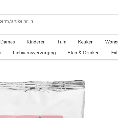
Dames
Kinderen
Tuin
Keuken
Wone
n
Lichaamsverzorging
Eten & Drinken
Fab