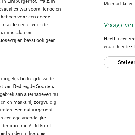
in Limburgerhof, Pfalz, in
Meer artikelen
vat alles wat vooral jonge en
g hebben voor een goede
Vraag over
 insecten en ei voor de
n, mineralen en
Heeft u een vr
ctosevrij en bevat ook geen
vraag hier te 
Stel ee
n mogelijk bedreigde wilde
st van Bedreigde Soorten.
j gebrek aan alternatieven nu
sen en maakt hij zorgvuldig
uimten. Een natuurgericht
an een egelvriendelijke
nder opruimen! Dit komt
eid vinden in hoopjes