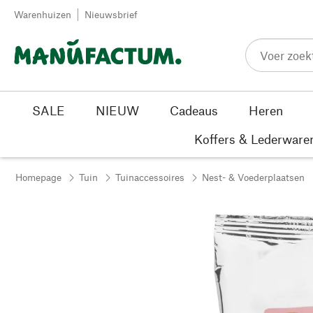
Passer au contenu
Warenhuizen
Nieuwsbrief
SALE
NIEUW
Cadeaus
Heren
Koffers & Lederware
Homepage
Tuin
Tuinaccessoires
Nest- & Voederplaatsen