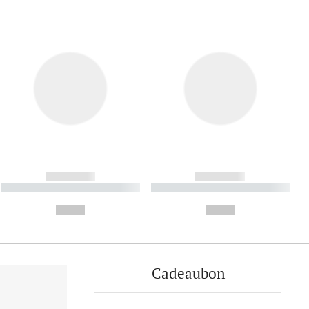
------------
------------
----------- ----------- ----------
----------- ----------- ----------
- -----------
-
--,-- €
--,-- €
Cadeaubon