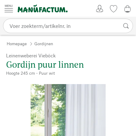
Passer au contenu
Account
Kijklijst
€ 0
Homepage
Gordijnen
Leinenweberei Vieböck
Gordijn puur linnen
Hoogte 245 cm - Puur wit