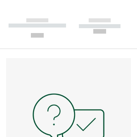
------------
------------
----------- ----------- --------
----------- -----------
---
--,-- €
--,-- €