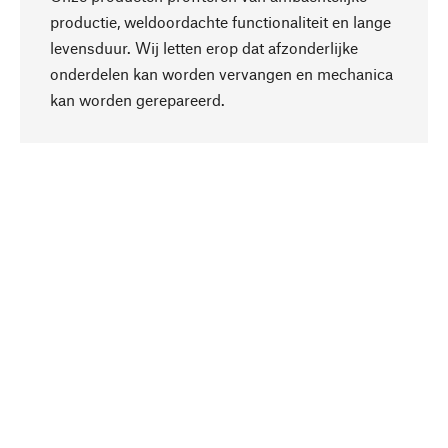
productie, weldoordachte functionaliteit en lange
levensduur. Wij letten erop dat afzonderlijke
onderdelen kan worden vervangen en mechanica
Naar boven
kan worden gerepareerd.
Bewust
Bij onze productkeuze staat de duurzaamheid
centraal. Wij kiezen voor natuurlijke
bestanddelen en materialen, die kunnen worden
verzorgd, evenals op een efficiënt gebruik van
hulpbronnen en sociaal aanvaardbare productie.