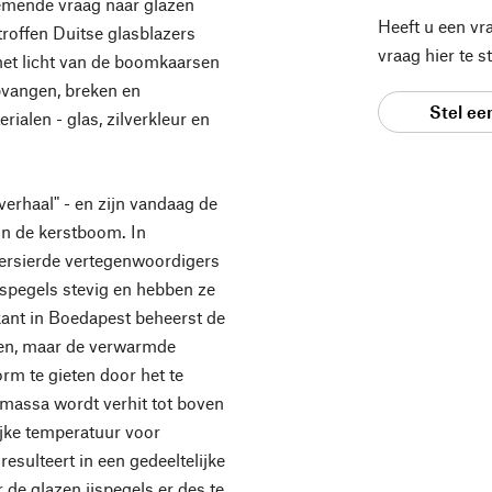
emende vraag naar glazen
Heeft u een vr
troffen Duitse glasblazers
vraag hier te 
 het licht van de boomkaarsen
pvangen, breken en
Stel ee
ialen - glas, zilverkleur en
verhaal" - en zijn vandaag de
in de kerstboom. In
k versierde vertegenwoordigers
jspegels stevig en hebben ze
kant in Boedapest beheerst de
azen, maar de verwarmde
orm te gieten door het te
massa wordt verhit tot boven
ijke temperatuur voor
esulteert in een gedeeltelijke
 de glazen ijspegels er des te