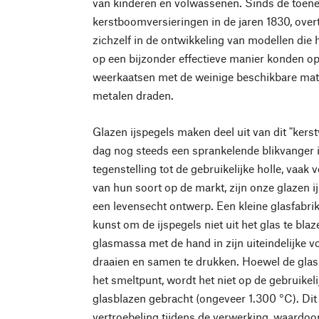
van kinderen en volwassenen. Sinds de toen
kerstboomversieringen in de jaren 1830, over
zichzelf in de ontwikkeling van modellen die
op een bijzonder effectieve manier konden o
weerkaatsen met de weinige beschikbare mater
metalen draden.
Glazen ijspegels maken deel uit van dit "kerst
dag nog steeds een sprankelende blikvanger 
tegenstelling tot de gebruikelijke holle, vaa
van hun soort op de markt, zijn onze glazen i
een levensecht ontwerp. Een kleine glasfabri
kunst om de ijspegels niet uit het glas te bl
glasmassa met de hand in zijn uiteindelijke v
draaien en samen te drukken. Hoewel de glas
het smeltpunt, wordt het niet op de gebruikel
glasblazen gebracht (ongeveer 1.300 °C). Dit r
vertroebeling tijdens de verwerking, waardoor