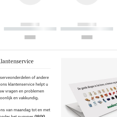
------------
------------
----------- ----------- ----------
----------- ----------- ----------
-
-
--,-- €
--,-- €
lantenservice
eserveonderdelen of andere
ons klantenservice helpt u
 uw vragen en problemen
oonlijk en vakkundig.
ons van maandag tot en met
 onder het nummer
0800