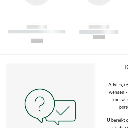
------------
------------
----------- ----------- ----------
----------- -----------
-
--,-- €
--,-- €
K
Advies, r
wensen - 
met al
pers
U bereikt 
vrijdag