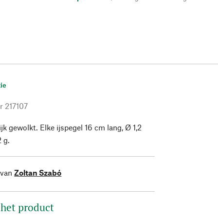
ie
r
217107
ijk gewolkt. Elke ijspegel 16 cm lang, Ø 1,2
 g.
 van
Zoltan Szabó
 het product