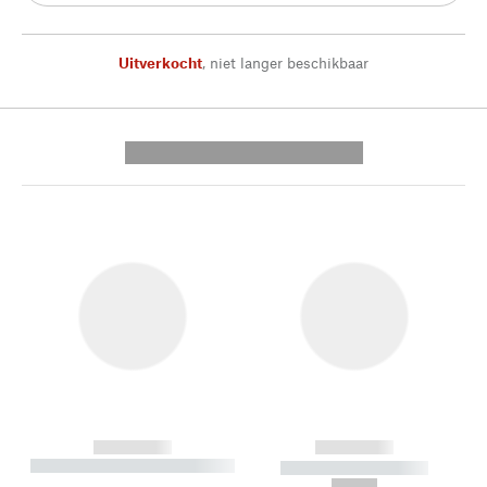
Uitverkocht
,
niet langer beschikbaar
---------- --------------
------------
------------
----------- ----------- --------
----------- -----------
---
--,-- €