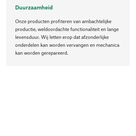
Duurzaamheid
Onze producten profiteren van ambachtelijke
productie, weldoordachte functionaliteit en lange
levensduur. Wij letten erop dat afzonderlijke
onderdelen kan worden vervangen en mechanica
Naar boven
kan worden gerepareerd.
Bewust
Bij onze productkeuze staat de duurzaamheid
centraal. Wij kiezen voor natuurlijke
bestanddelen en materialen, die kunnen worden
verzorgd, evenals op een efficiënt gebruik van
hulpbronnen en sociaal aanvaardbare productie.