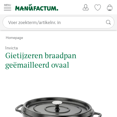
Passer au contenu
Account
Kijklijst
€ 0
Homepage
Invicta
Gietijzeren braadpan
geëmailleerd ovaal