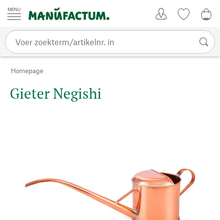
Passer au contenu
Account
Kijklijst
€ 0
Homepage
Gieter Negishi