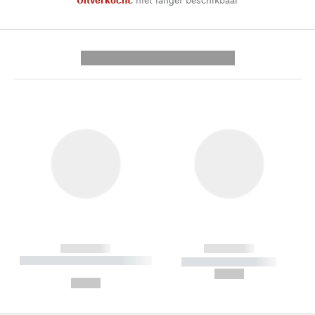
---------- --------------
------------
------------
----------- ----------- --------
----------- -----------
---
--,-- €
--,-- €