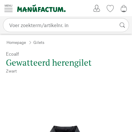
Passer au contenu
Account
Kijklijst
€ 0
Homepage
Gilets
Ecoalf
Gewatteerd herengilet
Zwart