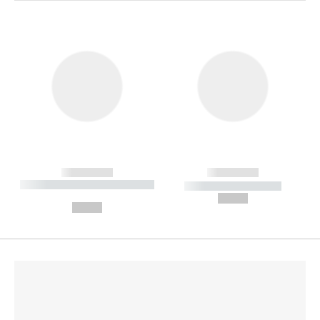
------------
------------
----------- ----------- --------
----------- -----------
---
--,-- €
--,-- €