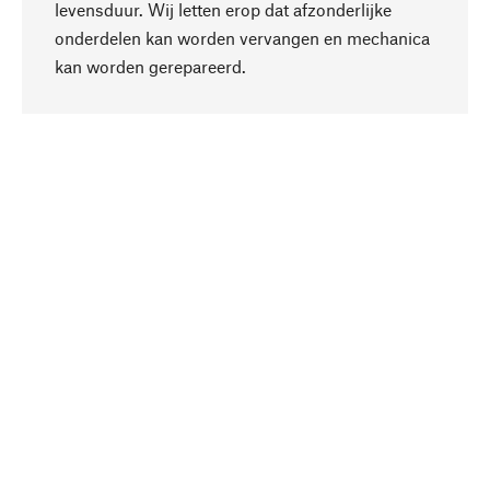
levensduur. Wij letten erop dat afzonderlijke
onderdelen kan worden vervangen en mechanica
Naar boven
kan worden gerepareerd.
Bewust
Bij onze productkeuze staat de duurzaamheid
centraal. Wij kiezen voor natuurlijke
bestanddelen en materialen, die kunnen worden
verzorgd, evenals op een efficiënt gebruik van
hulpbronnen en sociaal aanvaardbare productie.
Geselecteerd