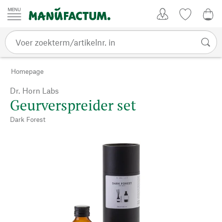
Passer au contenu
Account
Kijklijst
€ 0
Homepage
Dr. Horn Labs
Geurverspreider set
Dark Forest