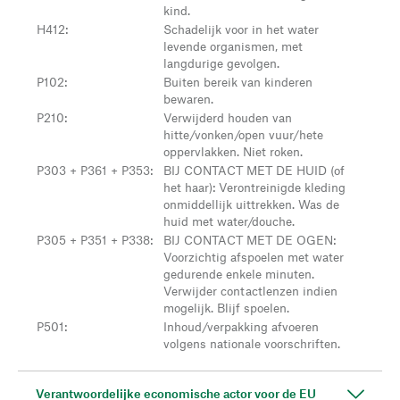
kind.
H412
:
Schadelijk voor in het water
levende organismen, met
langdurige gevolgen.
P102
:
Buiten bereik van kinderen
bewaren.
P210
:
Verwijderd houden van
hitte/vonken/open vuur/hete
oppervlakken. Niet roken.
P303 + P361 + P353
:
BIJ CONTACT MET DE HUID (of
het haar): Verontreinigde kleding
onmiddellijk uittrekken. Was de
huid met water/douche.
P305 + P351 + P338
:
BIJ CONTACT MET DE OGEN:
Voorzichtig afspoelen met water
gedurende enkele minuten.
Verwijder contactlenzen indien
mogelijk. Blijf spoelen.
P501
:
Inhoud/verpakking afvoeren
volgens nationale voorschriften.
Verantwoordelijke economische actor voor de EU