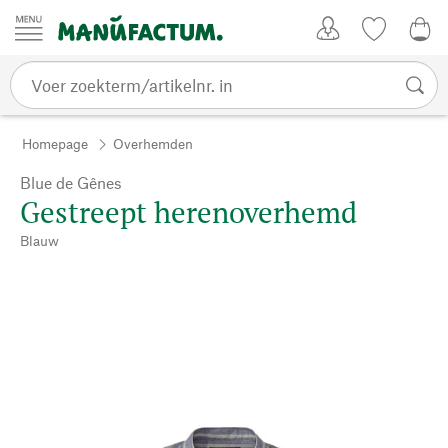
Passer au contenu
Account
Kijklijst
€ 0
Homepage
Overhemden
Blue de Gênes
Gestreept herenoverhemd
Blauw