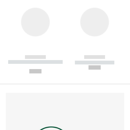
------------
------------
----------- ----------- --------
----------- -----------
---
--,-- €
--,-- €