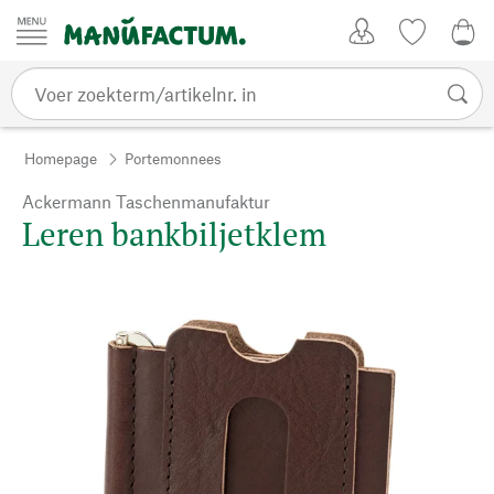
Passer au contenu
Account
Kijklijst
€ 0
Homepage
Portemonnees
Ackermann Taschenmanufaktur
Leren bankbiljetklem