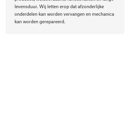
levensduur. Wij letten erop dat afzonderlijke
onderdelen kan worden vervangen en mechanica
Naar boven
kan worden gerepareerd.
Bewust
Bij onze productkeuze staat de duurzaamheid
centraal. Wij kiezen voor natuurlijke
bestanddelen en materialen, die kunnen worden
verzorgd, evenals op een efficiënt gebruik van
hulpbronnen en sociaal aanvaardbare productie.
Geselecteerd