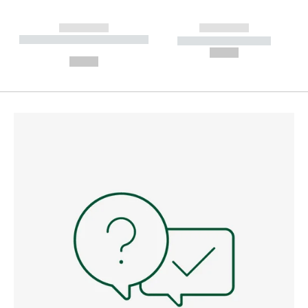
------------
------------
----------- ----------- --------
----------- -----------
---
--,-- €
--,-- €