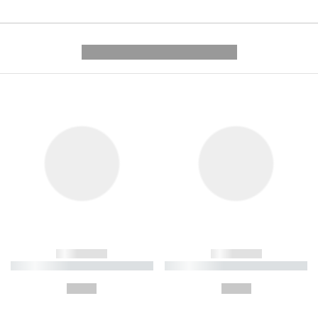
---------- --------------
------------
------------
----------- ----------- ----------
----------- ----------- ----------
-
-
--,-- €
--,-- €