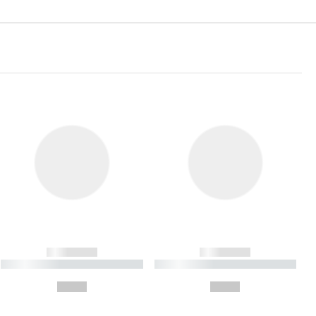
------------
------------
----------- ----------- ----------
----------- ----------- ----------
- -----------
-
--,-- €
--,-- €