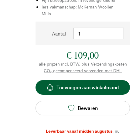
Fijn streeppatroon: in levendige kleuren
Iers vakmanschap: McKernan Woollen
Mills
Aantal
€ 109,00
alle prijzen incl. BTW, plus
Verzendingskosten
CO₂-gecompenseerd verzenden met DHL
Toevoegen aan winkelmand
Bewaren
Leverbaar vanaf midden augustus
,
nu