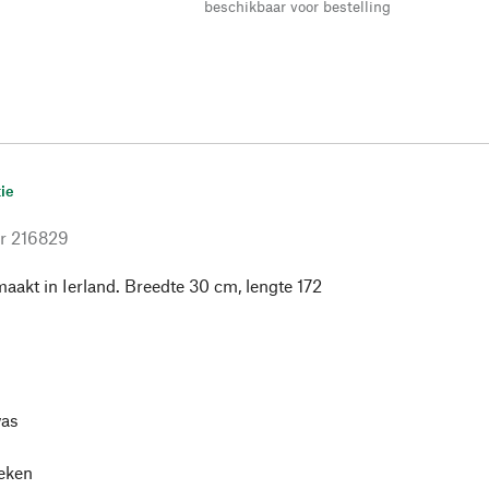
beschikbaar voor bestelling
ie
r
216829
akt in Ierland. Breedte 30 cm, lengte 172
as
leken