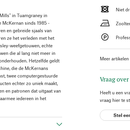
Niet d
ills" in Tuamgraney in
e McKernan sinds 1985 -
Zoolte
en en gebreide sjaals van
Profes
ren ze het verleden met het
rsley-weefgetouwen, echte
en die al lang niet meer in
Meer artikelen
onderhouden. Hetzelfde geldt
chine, die de McKernans
nst, twee computergestuurde
Vraag over
ucten echter zo uniek maakt,
uren en patronen dat uitgaat van
Heeft u een vr
aarmee iedereen in het
vraag hier te 
Stel ee