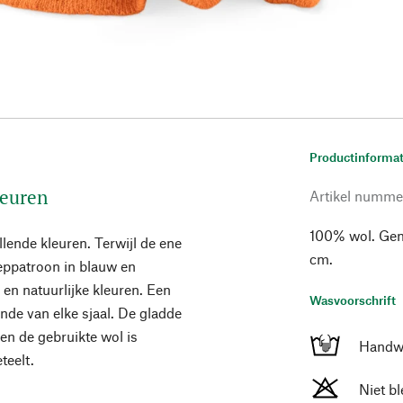
Productinformat
leuren
Artikel numme
100% wol. Gema
llende kleuren. Terwijl de ene
cm.
eeppatroon in blauw en
n en natuurlijke kleuren. Een
Wasvoorschrift
nde van elke sjaal. De gladde
 en de gebruikte wol is
Handw
teelt.
Niet b