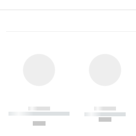
------------
------------
----------- ----------- ----------
----------- -----------
-
--,-- €
--,-- €