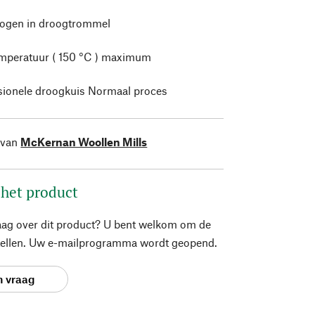
rogen in droogtrommel
mperatuur ( 150 °C ) maximum
sionele droogkuis Normaal proces
 van
McKernan Woollen Mills
 het product
aag over dit product? U bent welkom om de
stellen. Uw e-mailprogramma wordt geopend.
n vraag