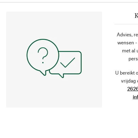
K
Advies, r
wensen - 
met al
pers
U bereikt 
vrijdag
2626
in