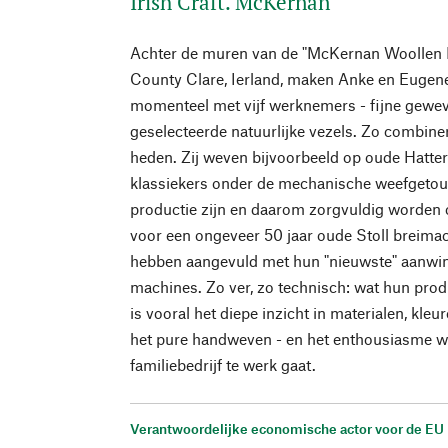
Irish Craft. McKernan
Achter de muren van de "McKernan Woollen M
County Clare, Ierland, maken Anke en Eugen
momenteel met vijf werknemers - fijne gewev
geselecteerde natuurlijke vezels. Zo combine
heden. Zij weven bijvoorbeeld op oude Hatte
klassiekers onder de mechanische weefgetouw
productie zijn en daarom zorgvuldig worden 
voor een ongeveer 50 jaar oude Stoll breima
hebben aangevuld met hun "nieuwste" aanwi
machines. Zo ver, zo technisch: wat hun prod
is vooral het diepe inzicht in materialen, kle
het pure handweven - en het enthousiasme w
familiebedrijf te werk gaat.
Verantwoordelijke economische actor voor de EU