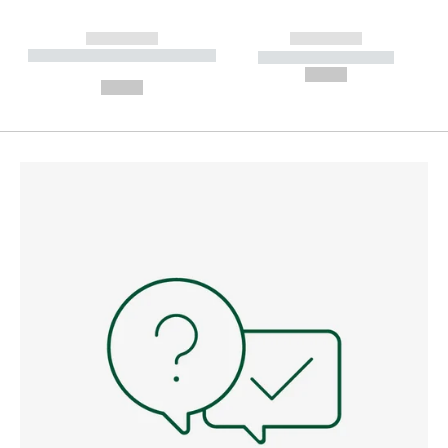
------------
------------
----------- ----------- --------
----------- -----------
---
--,-- €
--,-- €