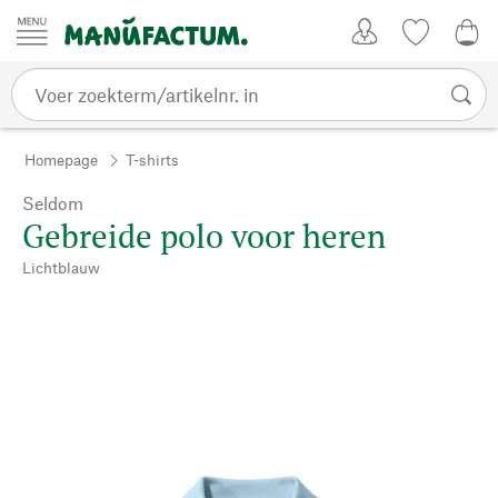
Passer au contenu
Account
Kijklijst
€ 0
Homepage
T-shirts
Seldom
Gebreide polo voor heren
Lichtblauw