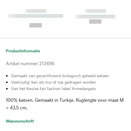
------------
------------
----------- ----------- --------
----------- -----------
---
--,-- €
--,-- €
Productinformatie
Artikel nummer
213496
Gemaakt van gecertificeerd biologisch geteeld katoen
Veelzijdig: kan als trui of top gedragen worden
Van het Keulse fair fashion label Armedangels
100% katoen. Gemaakt in Turkije. Ruglengte voor maat M
= 43,5 cm.
Wasvoorschrift