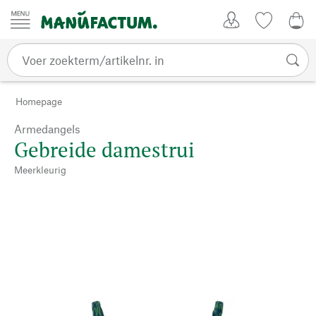
Passer au contenu
Account
Kijklijst
€ 0
Homepage
Armedangels
Gebreide damestrui
Meerkleurig