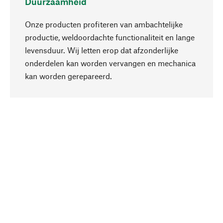
Duurzaamheid
Onze producten profiteren van ambachtelijke
productie, weldoordachte functionaliteit en lange
levensduur. Wij letten erop dat afzonderlijke
onderdelen kan worden vervangen en mechanica
Naar boven
kan worden gerepareerd.
Bewust
Bij onze productkeuze staat de duurzaamheid
centraal. Wij kiezen voor natuurlijke
bestanddelen en materialen, die kunnen worden
verzorgd, evenals op een efficiënt gebruik van
hulpbronnen en sociaal aanvaardbare productie.