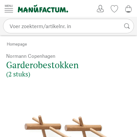
Passer au contenu
Account
Kijklijst
€ 0
Homepage
Normann Copenhagen
Garderobestokken
(2 stuks)