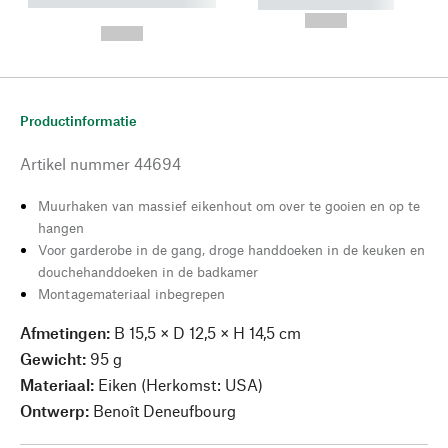
----------- ----------- --------
----------- -----------
---
--,-- €
--,-- €
Productinformatie
Artikel nummer
44694
Muurhaken van massief eikenhout om over te gooien en op te
hangen
Voor garderobe in de gang, droge handdoeken in de keuken en
douchehanddoeken in de badkamer
Montagemateriaal inbegrepen
Afmetingen:
B 15,5 × D 12,5 × H 14,5 cm
Gewicht:
95 g
Materiaal:
Eiken (Herkomst: USA)
Ontwerp:
Benoît Deneufbourg