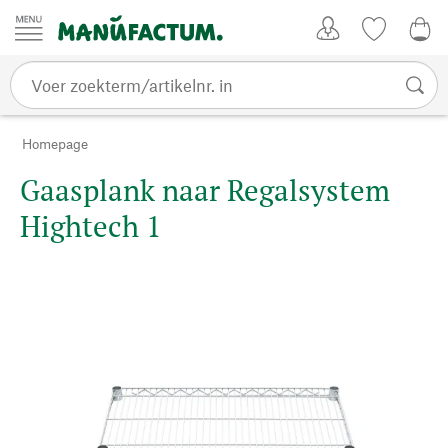
Passer au contenu
Account
Kijklijst
€ 0
Homepage
Gaasplank naar Regalsystem
Hightech 1