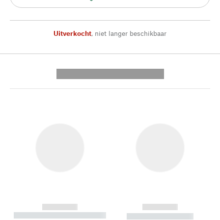
Uitverkocht
,
niet langer beschikbaar
---------- --------------
------------
------------
----------- ----------- --------
----------- -----------