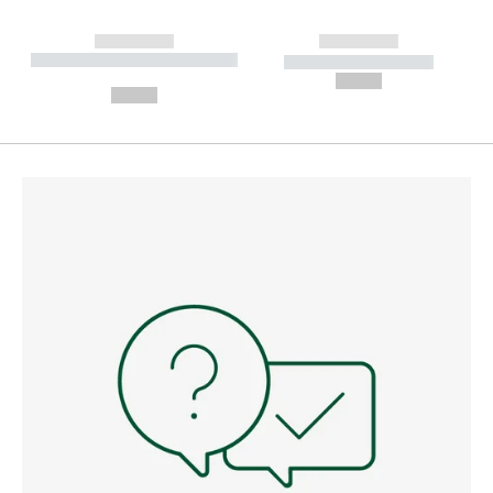
------------
------------
----------- ----------- --------
----------- -----------
---
--,-- €
--,-- €