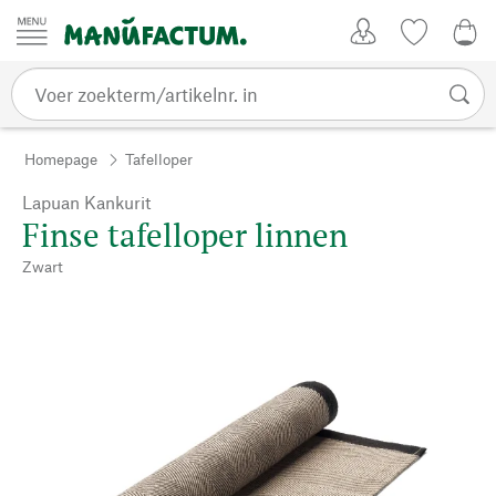
Passer au contenu
Account
Kijklijst
€ 0
Homepage
Tafelloper
Lapuan Kankurit
Finse tafelloper linnen
Zwart