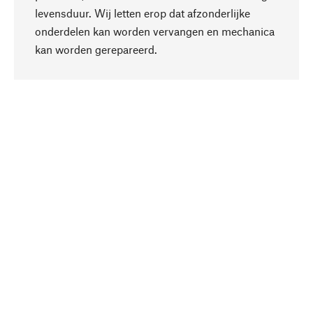
levensduur. Wij letten erop dat afzonderlijke
onderdelen kan worden vervangen en mechanica
Naar boven
kan worden gerepareerd.
Bewust
Bij onze productkeuze staat de duurzaamheid
centraal. Wij kiezen voor natuurlijke
bestanddelen en materialen, die kunnen worden
verzorgd, evenals op een efficiënt gebruik van
hulpbronnen en sociaal aanvaardbare productie.
Geselecteerd