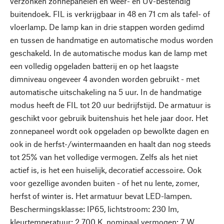
verzonken zonnepanelen en weer- en UV-bestendig
buitendoek. FIL is verkrijgbaar in 48 en 71 cm als tafel- of
vloerlamp. De lamp kan in drie stappen worden gedimd
en tussen de handmatige en automatische modus worden
geschakeld. In de automatische modus kan de lamp met
een volledig opgeladen batterij en op het laagste
dimniveau ongeveer 4 avonden worden gebruikt - met
automatische uitschakeling na 5 uur. In de handmatige
modus heeft de FIL tot 20 uur bedrijfstijd. De armatuur is
geschikt voor gebruik buitenshuis het hele jaar door. Het
zonnepaneel wordt ook opgeladen op bewolkte dagen en
ook in de herfst-/wintermaanden en haalt dan nog steeds
tot 25% van het volledige vermogen. Zelfs als het niet
actief is, is het een huiselijk, decoratief accessoire. Ook
voor gezellige avonden buiten - of het nu lente, zomer,
herfst of winter is. Het armatuur bevat LED-lampen.
Beschermingsklasse: IP65, lichtstroom: 230 lm,
kleurtemperatuur: 2.700 K, nominaal vermogen: 7 W.