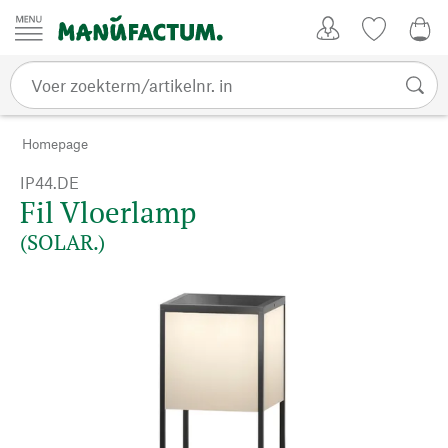
Passer au contenu
Account
Kijklijst
€ 0
Homepage
IP44.DE
Fil Vloerlamp
(SOLAR.)