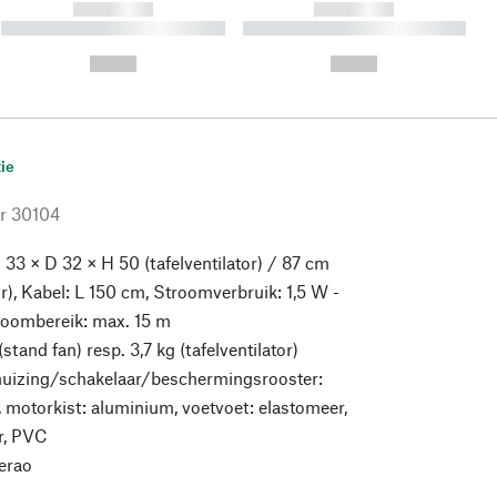
------------
------------
----------- ----------- ----------
----------- ----------- ----------
- -----------
-
--,-- €
--,-- €
ie
r
30104
 33 × D 32 × H 50 (tafelventilator) / 87 cm
or), Kabel: L 150 cm, Stroomverbruik: 1,5 W -
roombereik: max. 15 m
(stand fan) resp. 3,7 kg (tafelventilator)
uizing/schakelaar/beschermingsrooster:
 motorkist: aluminium, voetvoet: elastomeer,
r, PVC
erao