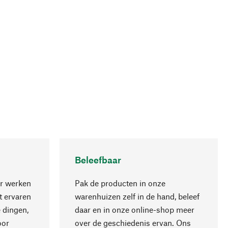
Beleefbaar
r werken
Pak de producten in onze
 ervaren
warenhuizen zelf in de hand, beleef
 dingen,
daar en in onze online-shop meer
Naar boven
oor
over de geschiedenis ervan. Ons