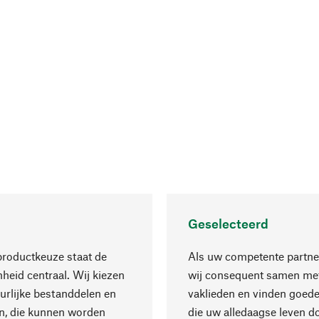
Geselecteerd
productkeuze staat de
Als uw competente partne
eid centraal. Wij kiezen
wij consequent samen met
urlijke bestanddelen en
vaklieden en vinden goede
n, die kunnen worden
die uw alledaagse leven d