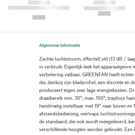
------------
------------
----------- ----------- ----------
----------- -----------
-
--,-- €
--,-- €
Algemene informatie
Zachte luchtstroom, effectief, stil (13 dB / laa
in verbruik: Eigenlijk leek het apparaatgenre 
verbetering vatbaar. GREENFAN heeft echter 
die, dankzij zijn bladprofiel, een discrete en
produceert tegen zeer lage energiekosten. Dr
draaibereik min. 30°, max. 150°, traploos hand
handmatig instelbaar met 19° naar boven en 1
afstandsbediening, viertraps luchtstroomregel
de standaard, die ook wordt meegeleverd, ka
verschillende hoogten worden gebruikt. Een 