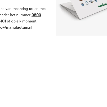
ons van maandag tot en met
 onder het nummer
0800
101
of op elk moment
fo@manufactum.nl