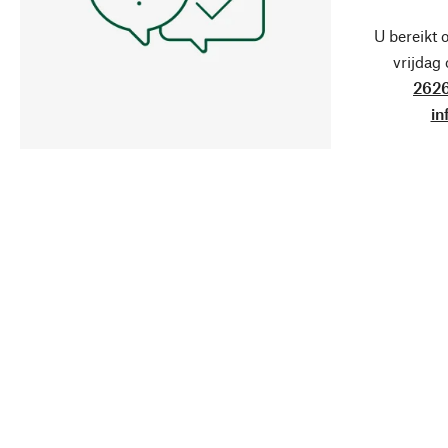
U bereikt 
vrijdag
2626
in