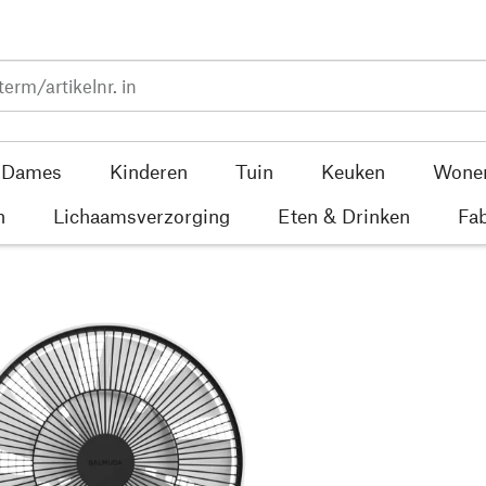
Dames
Kinderen
Tuin
Keuken
Wone
n
Lichaamsverzorging
Eten & Drinken
Fab