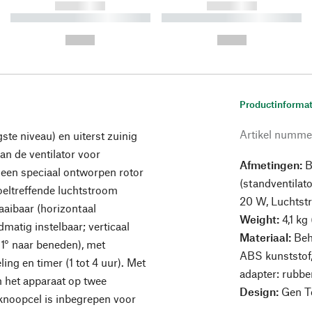
------------
------------
----------- ----------- ----------
----------- ----------- ----------
-
-
--,-- €
--,-- €
Productinformat
Artikel numme
gste niveau) en uiterst zuinig
van de ventilator voor
Afmetingen:
B
een speciaal ontworpen rotor
(standventilat
 doeltreffende luchtstroom
20 W, Luchtst
aaibaar (horizontaal
Weight:
4,1 kg 
matig instelbaar; verticaal
Materiaal:
Beh
1° naar beneden), met
ABS kunststof,
ing en timer (1 tot 4 uur). Met
adapter: rubbe
n het apparaat op twee
Design:
Gen T
knoopcel is inbegrepen voor