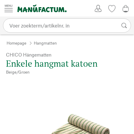
Passer au contenu
Account
Kijklijst
€ 0
Homepage
Hangmatten
CHICO Hängematten
Enkele hangmat katoen
Beige/Groen