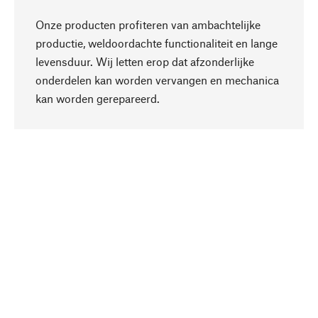
Onze producten profiteren van ambachtelijke
productie, weldoordachte functionaliteit en lange
levensduur. Wij letten erop dat afzonderlijke
onderdelen kan worden vervangen en mechanica
Naar boven
kan worden gerepareerd.
Bewust
Bij onze productkeuze staat de duurzaamheid
centraal. Wij kiezen voor natuurlijke
bestanddelen en materialen, die kunnen worden
verzorgd, evenals op een efficiënt gebruik van
hulpbronnen en sociaal aanvaardbare productie.