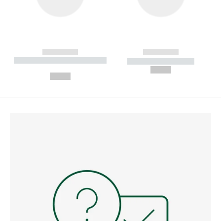
------------
------------
----------- ----------- --------
----------- -----------
---
--,-- €
--,-- €