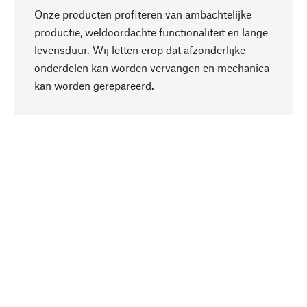
Onze producten profiteren van ambachtelijke
productie, weldoordachte functionaliteit en lange
levensduur. Wij letten erop dat afzonderlijke
onderdelen kan worden vervangen en mechanica
Naar boven
kan worden gerepareerd.
Bewust
Bij onze productkeuze staat de duurzaamheid
centraal. Wij kiezen voor natuurlijke
bestanddelen en materialen, die kunnen worden
verzorgd, evenals op een efficiënt gebruik van
hulpbronnen en sociaal aanvaardbare productie.