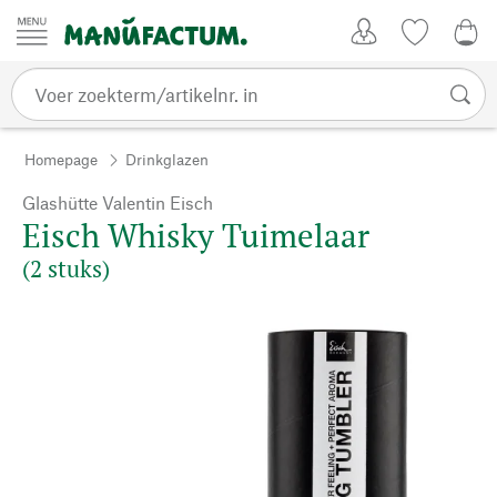
Passer au contenu
Account
Kijklijst
€ 0
Homepage
Drinkglazen
Glashütte Valentin Eisch
Eisch Whisky Tuimelaar
(2 stuks)