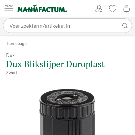
Passer au contenu
Account
Kijklijst
€ 0
Homepage
Dux
Dux Blikslijper Duroplast
Zwart