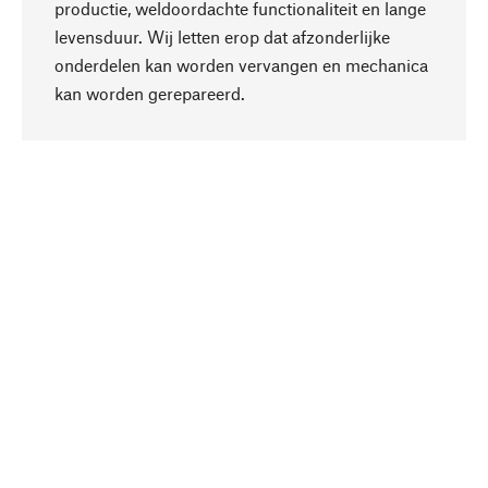
productie, weldoordachte functionaliteit en lange
levensduur. Wij letten erop dat afzonderlijke
onderdelen kan worden vervangen en mechanica
Naar boven
kan worden gerepareerd.
Bewust
Bij onze productkeuze staat de duurzaamheid
centraal. Wij kiezen voor natuurlijke
bestanddelen en materialen, die kunnen worden
verzorgd, evenals op een efficiënt gebruik van
hulpbronnen en sociaal aanvaardbare productie.