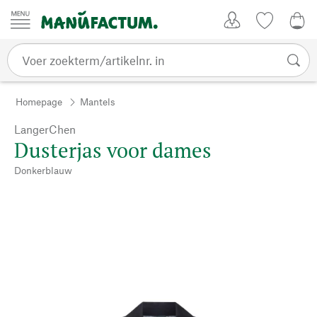
Passer au contenu
Account
Kijklijst
€ 0
Homepage
Mantels
LangerChen
Dusterjas voor dames
Donkerblauw