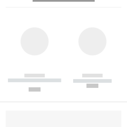
------------
------------
----------- ----------- --------
----------- -----------
---
--,-- €
--,-- €