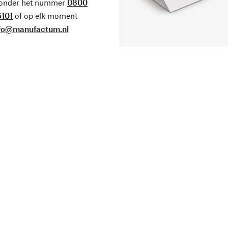
 onder het nummer
0800
101
of op elk moment
fo@manufactum.nl