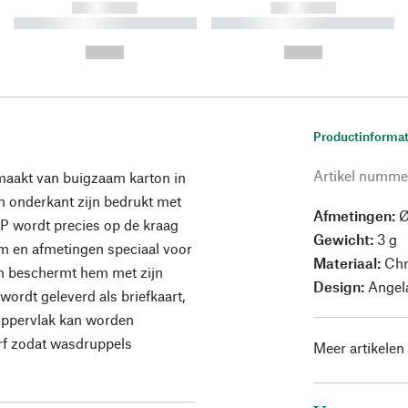
------------
------------
----------- ----------- ----------
----------- ----------- ----------
-
-
--,-- €
--,-- €
Productinformat
Artikel numme
maakt van buigzaam karton in
n onderkant zijn bedrukt met
Afmetingen:
Ø
IP wordt precies op de kraag
Gewicht:
3 g
rm en afmetingen speciaal voor
Materiaal:
Chr
en beschermt hem met zijn
Design:
Angel
ordt geleverd als briefkaart,
oppervlak kan worden
erf zodat wasdruppels
Meer artikelen