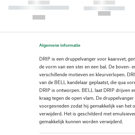
------------
------------
----------- ----------- ----------
----------- -----------
-
--,-- €
--,-- €
Algemene informatie
DRIP is een druppelvanger voor kaarsvet, ge
de vorm van een ster en een bal. De boven- e
verschillende motieven en kleurverlopen. DR
van de BELL kandelaar geplaatst, die qua vo
DRIP is ontworpen. BELL laat DRIP drijven 
kraag tegen de open vlam. De druppelvanger w
voorgesneden zodat hij gemakkelijk van het 
verwijderd. Het is geschilderd met emulsiev
gemakkelijk kunnen worden verwijderd.