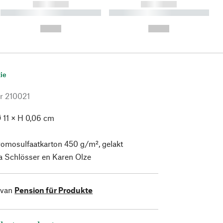
------------
------------
----------- ----------- ----------
----------- ----------- ----------
- -----------
-
--,-- €
--,-- €
ie
r
210021
 11 × H 0,06 cm
omosulfaatkarton 450 g/m², gelakt
a Schlösser en Karen Olze
 van
Pension für Produkte