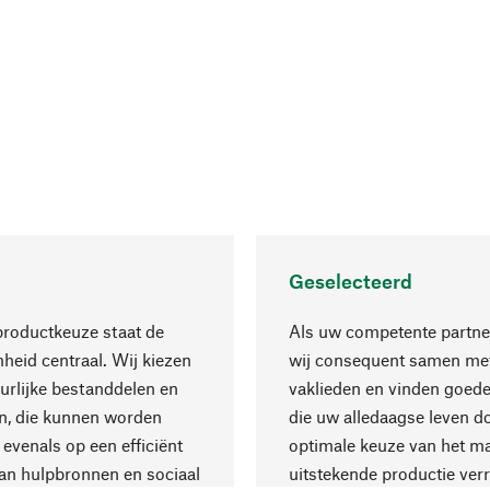
Geselecteerd
productkeuze staat de
Als uw competente partne
eid centraal. Wij kiezen
wij consequent samen met
urlijke bestanddelen en
vaklieden en vinden goede
n, die kunnen worden
die uw alledaagse leven d
 evenals op een efficiënt
optimale keuze van het ma
an hulpbronnen en sociaal
uitstekende productie verr