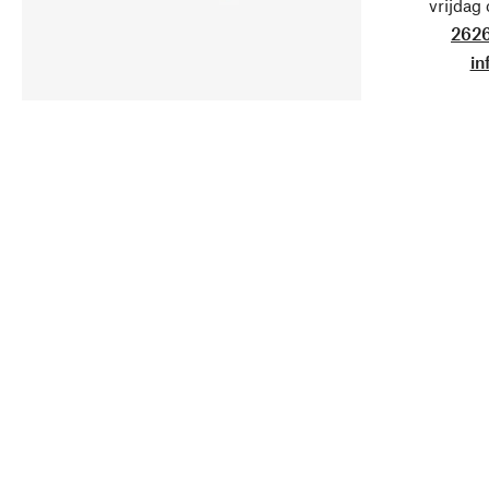
vrijdag
2626
in