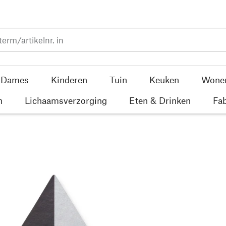
Dames
Kinderen
Tuin
Keuken
Wone
n
Lichaamsverzorging
Eten & Drinken
Fab