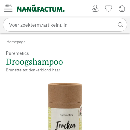
Passer au contenu
Account
Kijklijst
€ 0
Homepage
Puremetics
Droogshampoo
Brunette tot donkerblond haar