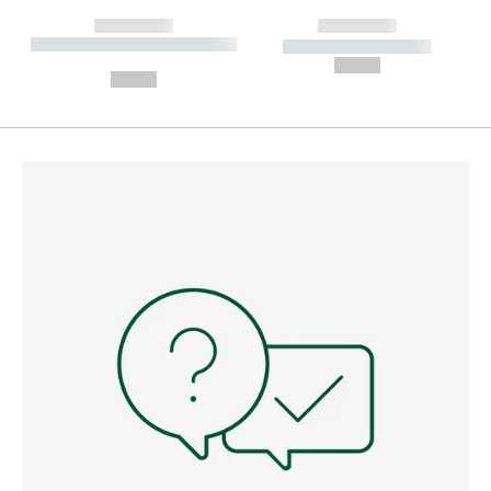
------------
------------
----------- ----------- --------
----------- -----------
---
--,-- €
--,-- €