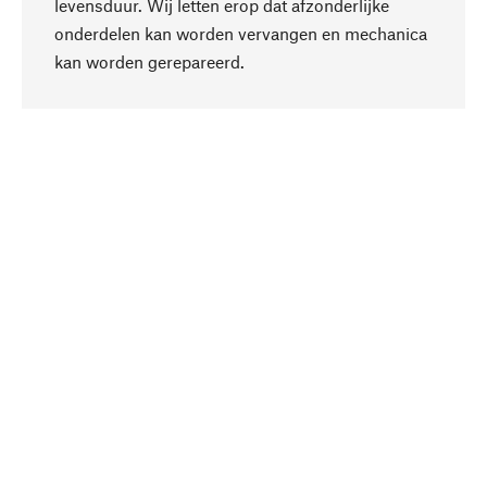
levensduur. Wij letten erop dat afzonderlijke
onderdelen kan worden vervangen en mechanica
Naar boven
kan worden gerepareerd.
Bewust
Bij onze productkeuze staat de duurzaamheid
centraal. Wij kiezen voor natuurlijke
bestanddelen en materialen, die kunnen worden
verzorgd, evenals op een efficiënt gebruik van
hulpbronnen en sociaal aanvaardbare productie.
Geselecteerd