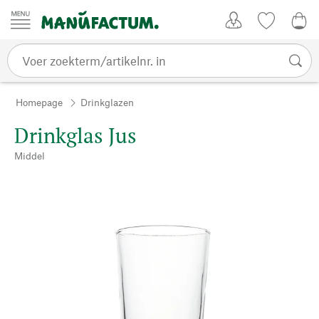
Passer au contenu
Account
Kijklijst
€ 0
Homepage
Drinkglazen
Drinkglas Jus
Middel