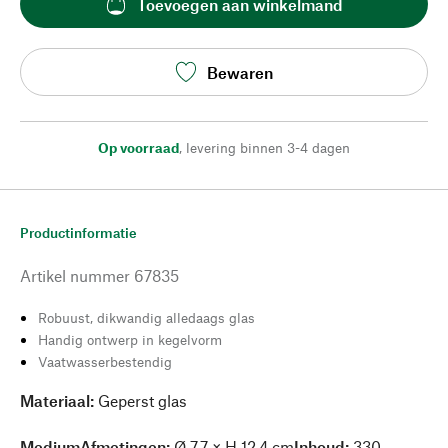
Toevoegen aan winkelmand
Bewaren
Op voorraad
,
levering binnen 3-4 dagen
Productinformatie
Artikel nummer
67835
Robuust, dikwandig alledaags glas
Handig ontwerp in kegelvorm
Vaatwasserbestendig
Materiaal:
Geperst glas
MediumAfmetingen
:
Ø 7,7 × H 12,4 cm
Inhoud:
330