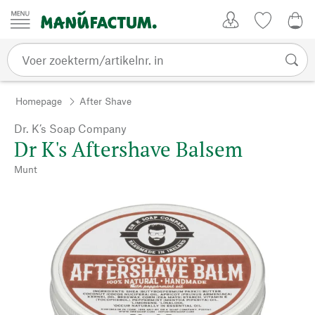
Passer au contenu
Account
Kijklijst
€ 0
Homepage
After Shave
Dr. K’s Soap Company
Dr K's Aftershave Balsem
Munt