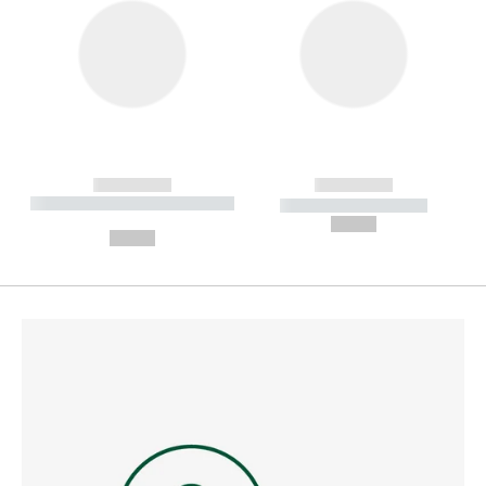
------------
------------
----------- ----------- --------
----------- -----------
---
--,-- €
--,-- €