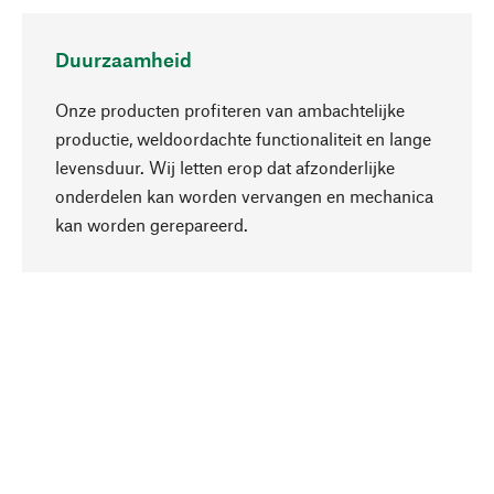
Duurzaamheid
Onze producten profiteren van ambachtelijke
productie, weldoordachte functionaliteit en lange
levensduur. Wij letten erop dat afzonderlijke
onderdelen kan worden vervangen en mechanica
Naar boven
kan worden gerepareerd.
Bewust
Bij onze productkeuze staat de duurzaamheid
centraal. Wij kiezen voor natuurlijke
bestanddelen en materialen, die kunnen worden
verzorgd, evenals op een efficiënt gebruik van