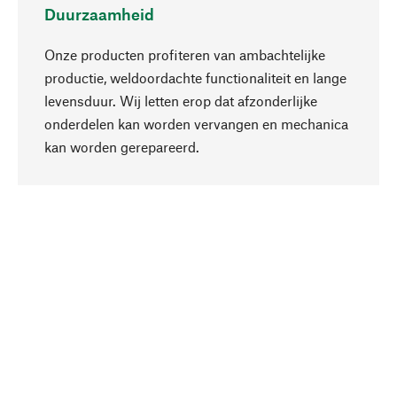
Duurzaamheid
Onze producten profiteren van ambachtelijke
productie, weldoordachte functionaliteit en lange
levensduur. Wij letten erop dat afzonderlijke
onderdelen kan worden vervangen en mechanica
Naar boven
kan worden gerepareerd.
Bewust
Bij onze productkeuze staat de duurzaamheid
centraal. Wij kiezen voor natuurlijke
bestanddelen en materialen, die kunnen worden
verzorgd, evenals op een efficiënt gebruik van
hulpbronnen en sociaal aanvaardbare productie.