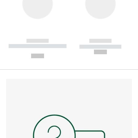
------------
------------
----------- ----------- --------
----------- -----------
---
--,-- €
--,-- €