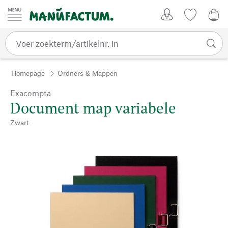
Passer au contenu
Account
Kijklijst
€ 0
Homepage
Ordners & Mappen
Exacompta
Document map variabele
Zwart