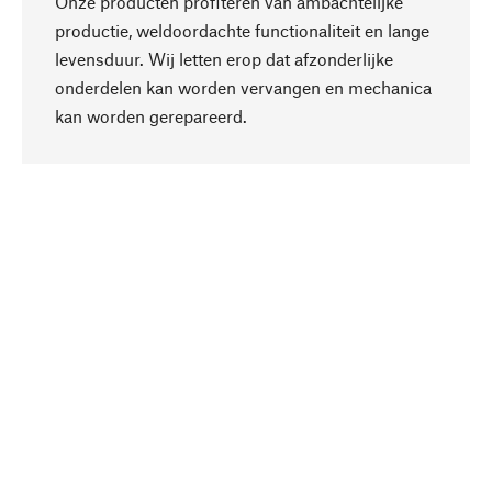
Onze producten profiteren van ambachtelijke
productie, weldoordachte functionaliteit en lange
levensduur. Wij letten erop dat afzonderlijke
onderdelen kan worden vervangen en mechanica
Naar boven
kan worden gerepareerd.
Bewust
Bij onze productkeuze staat de duurzaamheid
centraal. Wij kiezen voor natuurlijke
bestanddelen en materialen, die kunnen worden
verzorgd, evenals op een efficiënt gebruik van
hulpbronnen en sociaal aanvaardbare productie.