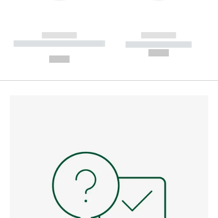
------------
------------
----------- ----------- --------
----------- -----------
---
--,-- €
--,-- €