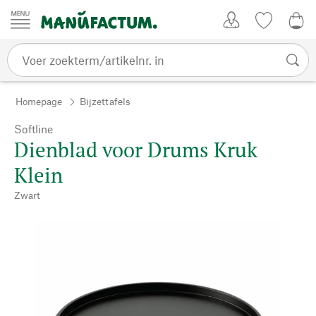
Passer au contenu
Account
Kijklijst
€ 0
Homepage
Bijzettafels
Softline
Dienblad voor Drums Kruk
Klein
Zwart