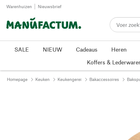
Passer au contenu
Warenhuizen
Nieuwsbrief
SALE
NIEUW
Cadeaus
Heren
Koffers & Lederware
Homepage
Keuken
Keukengerei
Bakaccessoires
Bakspu