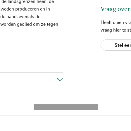
r de landsgrenzen heen: de
Vraag over
n Zweden produceren en in
 de hand, evenals de
Heeft u een vr
 worden geolied om ze tegen
vraag hier te 
Stel ee
---------- --------------