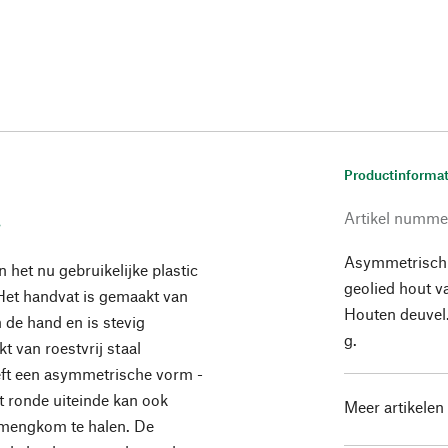
Productinformat
.
Artikel numme
Asymmetrisch l
het nu gebruikelijke plastic
geolied hout 
Het handvat is gemaakt van
Houten deuvel.
n de hand en is stevig
g.
 van roestvrij staal
eeft een asymmetrische vorm -
et ronde uiteinde kan ook
Meer artikelen
e mengkom te halen. De