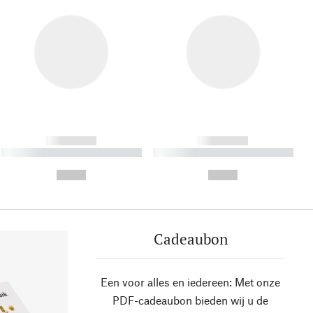
------------
------------
----------- ----------- ----------
----------- ----------- ----------
- -----------
-
--,-- €
--,-- €
Cadeaubon
Een voor alles en iedereen: Met onze
PDF-cadeaubon bieden wij u de