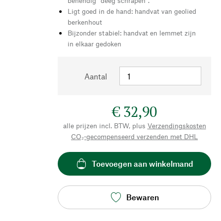
behendig "deeg schrapen".
Ligt goed in de hand: handvat van geolied
berkenhout
Bijzonder stabiel: handvat en lemmet zijn
in elkaar gedoken
Aantal
€ 32,90
alle prijzen incl. BTW, plus
Verzendingskosten
CO₂-gecompenseerd verzenden met DHL
Toevoegen aan winkelmand
Bewaren