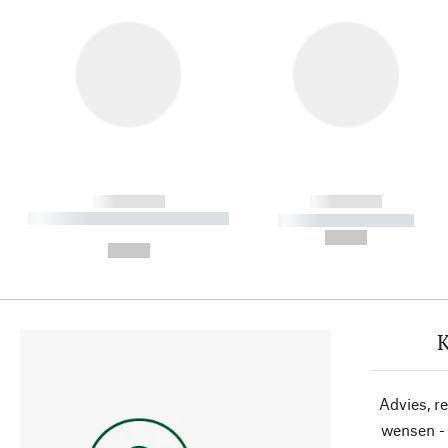
------------
------------
----------- ----------- ----------
----------- -----------
-
--,-- €
--,-- €
K
Advies, r
wensen - 