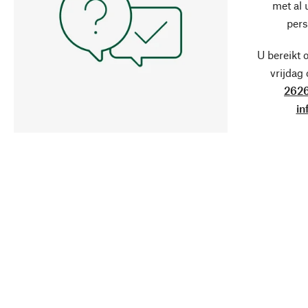
met al
pers
U bereikt 
vrijdag
2626
in