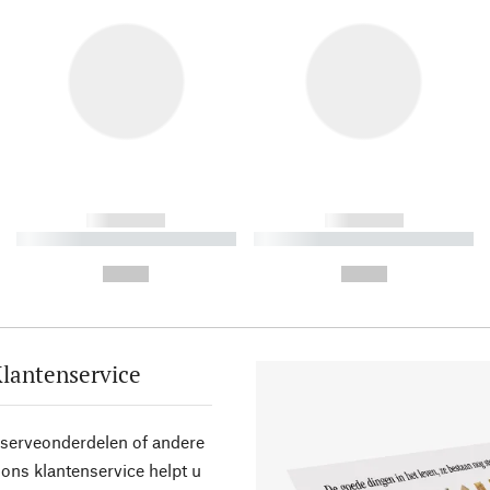
------------
------------
----------- ----------- ----------
----------- ----------- ----------
-
-
--,-- €
--,-- €
lantenservice
eserveonderdelen of andere
ons klantenservice helpt u