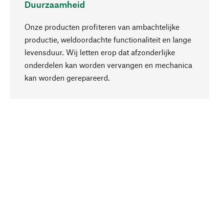
Duurzaamheid
Onze producten profiteren van ambachtelijke
productie, weldoordachte functionaliteit en lange
levensduur. Wij letten erop dat afzonderlijke
onderdelen kan worden vervangen en mechanica
Naar boven
kan worden gerepareerd.
Bewust
Bij onze productkeuze staat de duurzaamheid
centraal. Wij kiezen voor natuurlijke
bestanddelen en materialen, die kunnen worden
verzorgd, evenals op een efficiënt gebruik van
hulpbronnen en sociaal aanvaardbare productie.