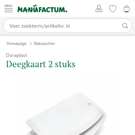
Passer au contenu
Account
Kijklijst
€ 0
Homepage
Bakspullen
Doraplast
Deegkaart 2 stuks