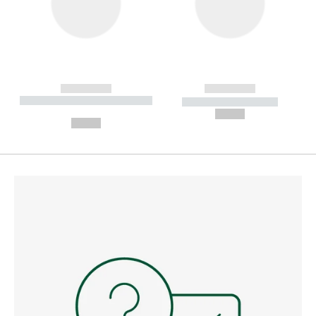
------------
------------
----------- ----------- --------
----------- -----------
---
--,-- €
--,-- €