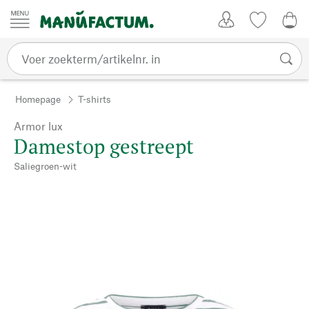
Passer au contenu
Account
Kijklijst
€ 0
Homepage
T-shirts
Armor lux
Damestop gestreept
Saliegroen-wit