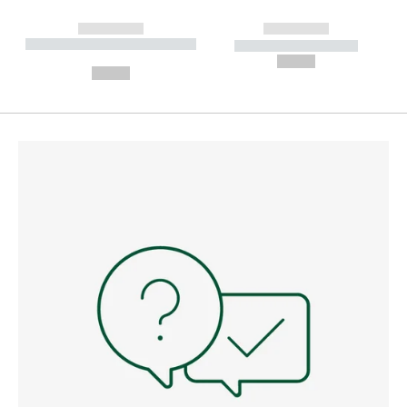
------------
------------
----------- ----------- --------
----------- -----------
---
--,-- €
--,-- €