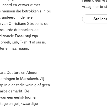
Heeft u een vr
duceerd en verwerkt met
vraag hier te 
e mensen die betrokken zijn bij
randeerd in de hele
Stel ee
 van Christiane Strobel is de
rduurde driehoeken, de
ionele Fassi-stijl zijn
oek, jurk, T-shirt of jas is,
ter en haar naam.
aara Couture en Alnour
nemingen in Marrakech. Zij
 in dienst die weinig of geen
 arbeidsmarkt. De
van een eerlijk loon en
ttige en gelijkwaardige