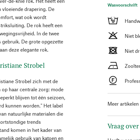
er-de-knie rok. Het heeft een
Wasvoorschrift
n vloeiende drapering. De
comfort, wat ook wordt
Handw
triksluiting. De rok heeft een
wegingsvrijheid. In de twee
Niet b
s gebruik. De grote opgezette
aan deze elegante rok.
Niet d
ristiane Strobel
Zoolte
Profes
istiane Strobel zich met de
n op haar centrale zorg: mode
perkt blijven tot één seizoen,
Meer artikelen
d kunnen worden." Het label
an natuurlijke materialen die
 kortstondige trends
Vraag over
 stand komen in het kader van
amelijk gebruik van katoen en