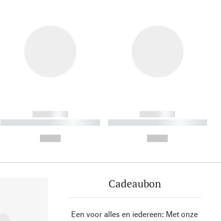
------------
------------
----------- ----------- ----------
----------- ----------- ----------
- -----------
-
--,-- €
--,-- €
Cadeaubon
Een voor alles en iedereen: Met onze