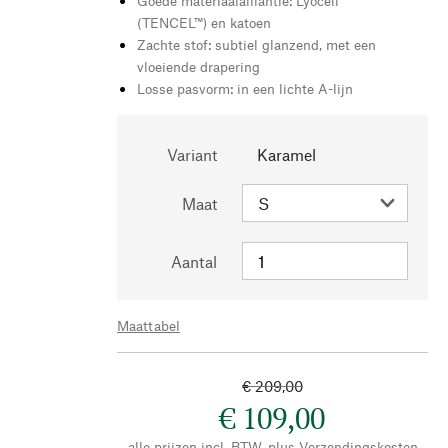
Goede materiaalalliantie: Lyocell
(TENCEL™) en katoen
Zachte stof: subtiel glanzend, met een
vloeiende drapering
Losse pasvorm: in een lichte A-lijn
Variant
Karamel
Maat
Aantal
Maattabel
€ 209,00
€ 109,00
alle prijzen incl. BTW, plus
Verzendingskosten