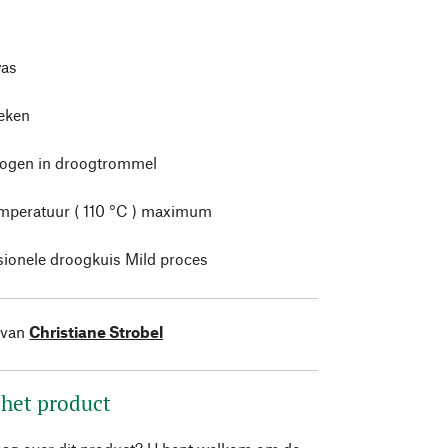
as
leken
rogen in droogtrommel
mperatuur ( 110 °C ) maximum
sionele droogkuis Mild proces
 van
Christiane Strobel
 het product