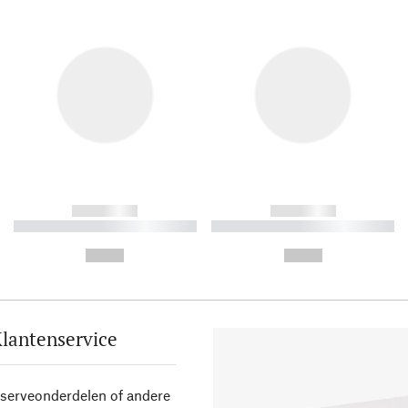
------------
------------
----------- ----------- ----------
----------- ----------- ----------
-
-
--,-- €
--,-- €
lantenservice
eserveonderdelen of andere