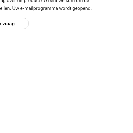
aag over dit product? U bent welkom om de
stellen. Uw e-mailprogramma wordt geopend.
n vraag