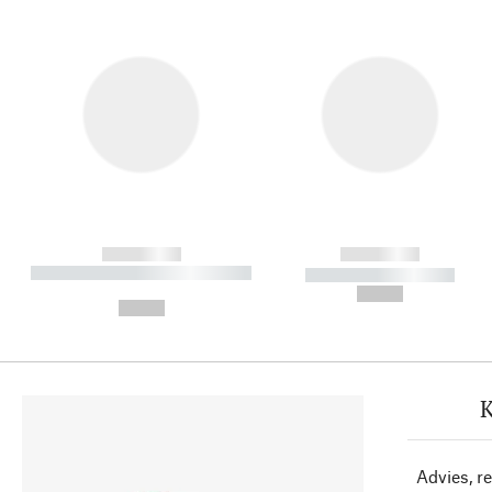
------------
------------
----------- ----------- ----------
----------- -----------
-
--,-- €
--,-- €
K
Advies, r