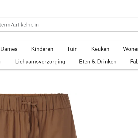
Dames
Kinderen
Tuin
Keuken
Wone
n
Lichaamsverzorging
Eten & Drinken
Fab