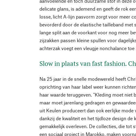
aanvoelende en toch duurzame stof in deze ov
delicate glans, is ademend en geeft de rok ee
losse, licht A-lijn pasvorm zorgt voor meer 
bevorderd door de elastische tailleband met s
lange split aan de voorkant voor nog meer be
zijzakken passen kleine spullen voor dagelijk
achterzak voegt een vleugje nonchalance toe 
Slow in plaats van fast fashion. Ch
Na 25 jaar in de snelle modewereld heeft Chr
oprichting van haar label weer kunnen richte
haar waarde teruggeven. "Kleding moet niet be
maar moet jarenlang gedragen en gewaardeer
uit Keulen produceert dan ook eerlijke mode v
dankzij de kwaliteit en het tijdloze design de
gemakkelijk overleven. De collecties, die tot
een sociaal project in Marokko, maken voorn