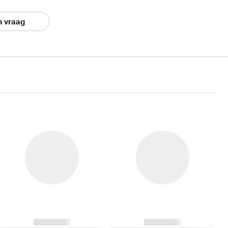
n vraag
------------
------------