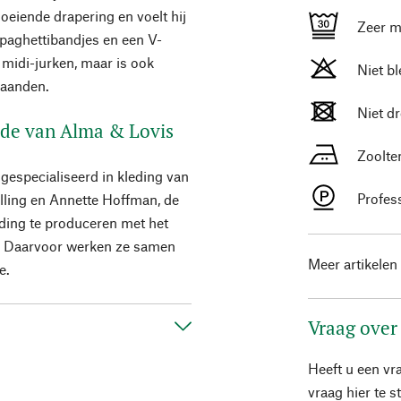
loeiende drapering en voelt hij
Zeer m
spaghettibandjes en een V-
midi-jurken, maar is ook
Niet b
maanden.
Niet d
mode van Alma & Lovis
Zoolte
gespecialiseerd in kleding van
Profes
illing en Annette Hoffman, de
eding te produceren met het
. Daarvoor werken ze samen
Meer artikelen
e.
Vraag over
Heeft u een vr
vraag hier te 