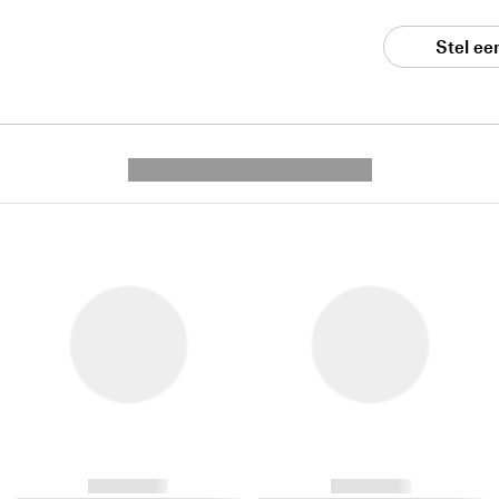
Stel ee
---------- --------------
------------
------------