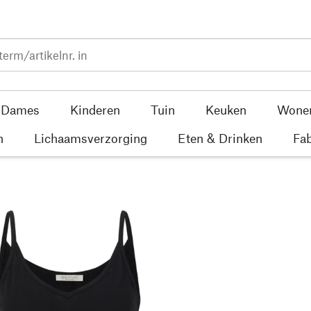
Dames
Kinderen
Tuin
Keuken
Wone
n
Lichaamsverzorging
Eten & Drinken
Fab