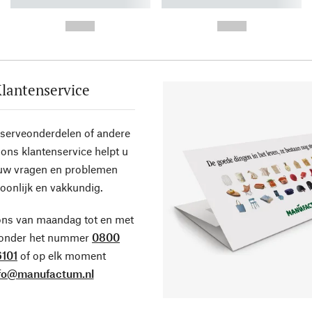
----------- ----------- ----------
----------- ----------- ----------
-
-
--,-- €
--,-- €
lantenservice
eserveonderdelen of andere
ons klantenservice helpt u
 uw vragen en problemen
oonlijk en vakkundig.
ons van maandag tot en met
 onder het nummer
0800
101
of op elk moment
fo@manufactum.nl