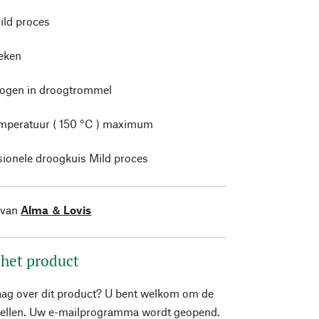
ild proces
leken
rogen in droogtrommel
mperatuur ( 150 °C ) maximum
sionele droogkuis Mild proces
 van
Alma ＆ Lovis
 het product
aag over dit product? U bent welkom om de
stellen. Uw e-mailprogramma wordt geopend.