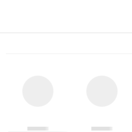
------------
------------