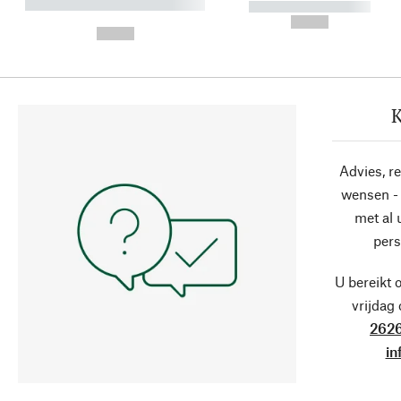
----------- ----------- ----------
----------- -----------
-
--,-- €
--,-- €
K
Advies, r
wensen - 
met al
pers
U bereikt 
vrijdag
2626
in