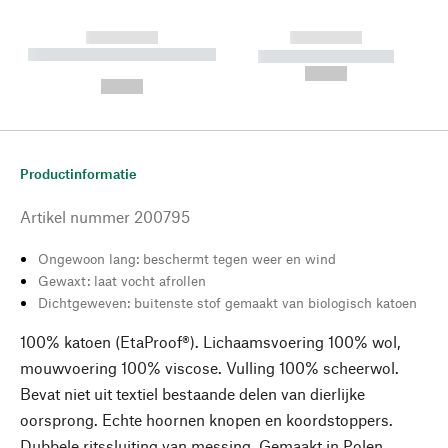
------------
------------
----------- ----------- --------
----------- -----------
---
--,-- €
--,-- €
Productinformatie
Artikel nummer
200795
Ongewoon lang: beschermt tegen weer en wind
Gewaxt: laat vocht afrollen
Dichtgeweven: buitenste stof gemaakt van biologisch katoen
100% katoen (EtaProof®). Lichaamsvoering 100% wol,
mouwvoering 100% viscose. Vulling 100% scheerwol.
Bevat niet uit textiel bestaande delen van dierlijke
oorsprong. Echte hoornen knopen en koordstoppers.
Dubbele ritssluiting van messing. Gemaakt in Polen.