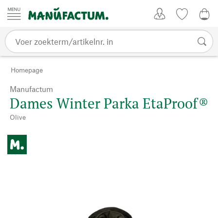
Passer au contenu
Account
Kijklijst
€ 0
Homepage
Manufactum
Dames Winter Parka EtaProof®
Olive