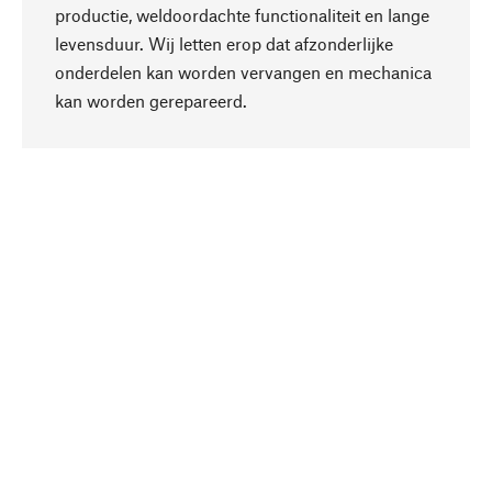
productie, weldoordachte functionaliteit en lange
levensduur. Wij letten erop dat afzonderlijke
onderdelen kan worden vervangen en mechanica
Naar boven
kan worden gerepareerd.
Bewust
Bij onze productkeuze staat de duurzaamheid
centraal. Wij kiezen voor natuurlijke
bestanddelen en materialen, die kunnen worden
verzorgd, evenals op een efficiënt gebruik van
hulpbronnen en sociaal aanvaardbare productie.