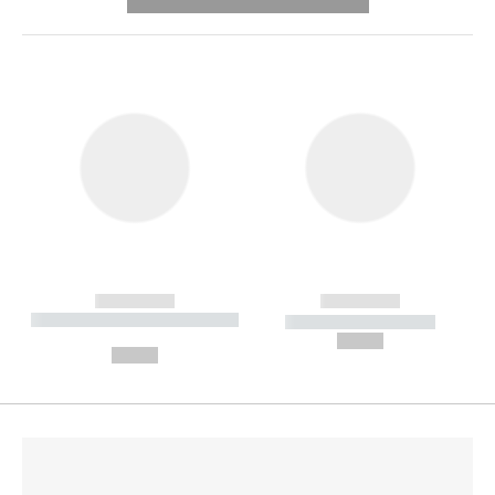
---------- --------------
------------
------------
----------- ----------- --------
----------- -----------
---
--,-- €
--,-- €