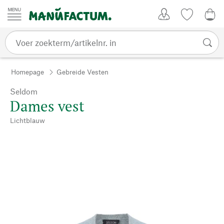
Passer au contenu
Account
Kijklijst
€ 0
Homepage
Gebreide Vesten
Seldom
Dames vest
Lichtblauw