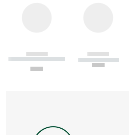
------------
------------
----------- ----------- --------
----------- -----------
---
--,-- €
--,-- €