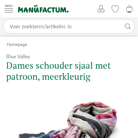
Passer au contenu
Account
Kijklijst
€ 0
Homepage
Blue Valley
Dames schouder sjaal met
patroon, meerkleurig