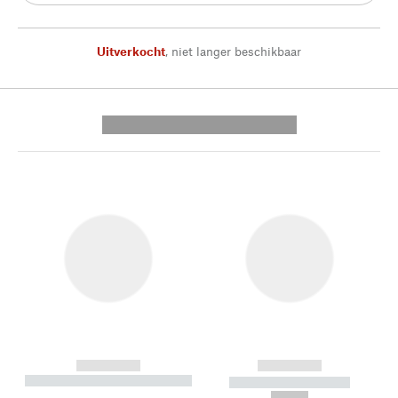
Uitverkocht
,
niet langer beschikbaar
---------- --------------
------------
------------
----------- ----------- --------
----------- -----------
---
--,-- €