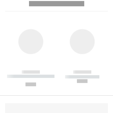
---------- --------------
------------
------------
----------- ----------- --------
----------- -----------
---
--,-- €
--,-- €