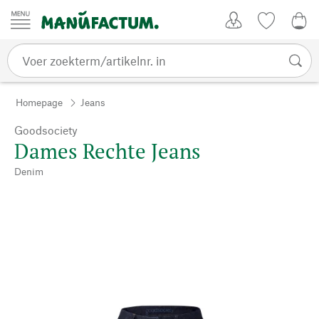
Passer au contenu
Account
Kijklijst
€ 0
Homepage
Jeans
Goodsociety
Dames Rechte Jeans
Denim