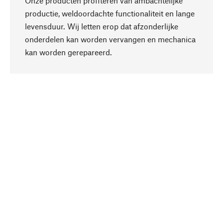
Onze producten profiteren van ambachtelijke
productie, weldoordachte functionaliteit en lange
levensduur. Wij letten erop dat afzonderlijke
onderdelen kan worden vervangen en mechanica
Naar boven
kan worden gerepareerd.
Bewust
Bij onze productkeuze staat de duurzaamheid
centraal. Wij kiezen voor natuurlijke
bestanddelen en materialen, die kunnen worden
verzorgd, evenals op een efficiënt gebruik van
hulpbronnen en sociaal aanvaardbare productie.