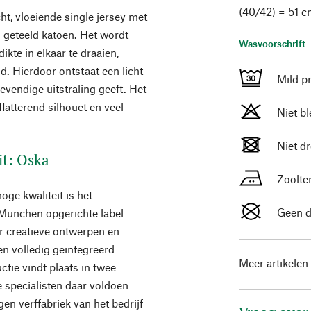
(40/42) = 51 c
ht, vloeiende single jersey met
h geteeld katoen. Het wordt
Wasvoorschrift
kte in elkaar te draaien,
. Hierdoor ontstaat een licht
Mild p
evendige uitstraling geeft. Het
flatterend silhouet en veel
Niet b
Niet d
it: Oska
Zoolte
oge kwaliteit is het
Geen d
 München opgerichte label
r creatieve ontwerpen en
n volledig geïntegreerd
Meer artikelen
tie vindt plaats in twee
 specialisten daar voldoen
en verffabriek van het bedrijf