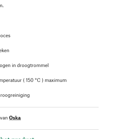
m.
roces
leken
rogen in droogtrommel
mperatuur ( 150 °C ) maximum
roogreiniging
 van
Oska