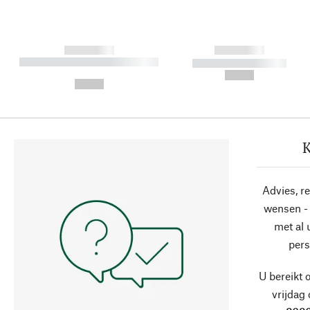
------------
------------
----------- ----------- ----------
----------- -----------
-
--,-- €
--,-- €
K
Advies, r
wensen - 
met al
pers
U bereikt 
vrijdag