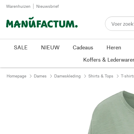
Passer au contenu
Warenhuizen
Nieuwsbrief
SALE
NIEUW
Cadeaus
Heren
Koffers & Lederware
Homepage
Dames
Dameskleding
Shirts & Tops
T-shirt