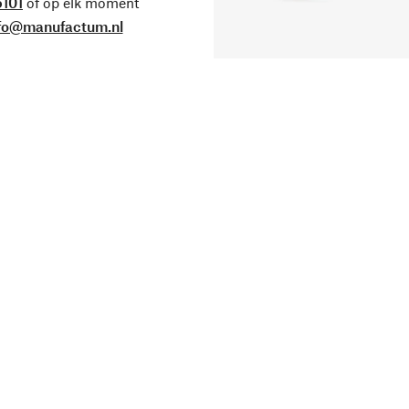
101
of op elk moment
fo@manufactum.nl