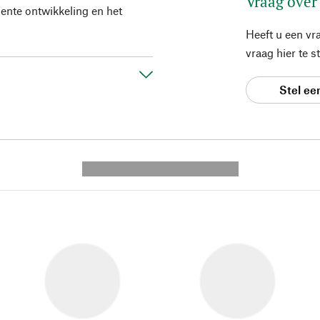
Vraag over
quente ontwikkeling en het
Heeft u een vr
vraag hier te 
Stel ee
---------- --------------