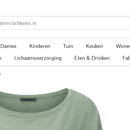
Dames
Kinderen
Tuin
Keuken
Wone
n
Lichaamsverzorging
Eten & Drinken
Fab
s