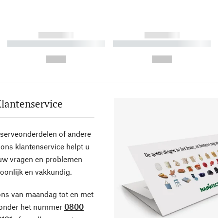
------------
------------
----------- ----------- ----------
----------- ----------- ----------
-
-
--,-- €
--,-- €
lantenservice
eserveonderdelen of andere
ons klantenservice helpt u
 uw vragen en problemen
oonlijk en vakkundig.
ons van maandag tot en met
 onder het nummer
0800